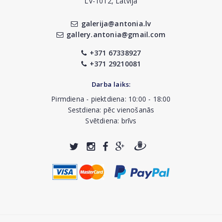
LV-1012, Latvija
galerija@antonia.lv
gallery.antonia@gmail.com
+371 67338927
+371 29210081
Darba laiks:
Pirmdiena - piektdiena: 10:00 - 18:00
Sestdiena: pēc vienošanās
Svētdiena: brīvs