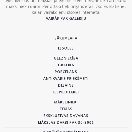
glezniecības un mākslas priekšmetu vecmeistaru, kā arī jauno
mākslinieku darbi. Periodiski tiek organizētas izsoles klātienē,
kā arī vairākdienu izsoles internetā.
VAIRĀK PAR GALERIJU
SĀKUMLAPA
IZSOLES
GLEZNIECĪBA
GRAFIKA
PORCELĀNS
ANTIKVĀRIE PRIEKŠMETI
DIZAINS
IESPIEDDARBI
MĀKSLINIEKI
TĒMAS
EKSKLUZĪVAS DĀVANAS
MĀKSLAS DARBI PAR 30-300€