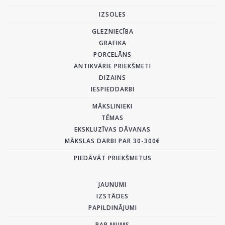
IZSOLES
GLEZNIECĪBA
GRAFIKA
PORCELĀNS
ANTIKVĀRIE PRIEKŠMETI
DIZAINS
IESPIEDDARBI
MĀKSLINIEKI
TĒMAS
EKSKLUZĪVAS DĀVANAS
MĀKSLAS DARBI PAR 30-300€
PIEDĀVĀT PRIEKŠMETUS
JAUNUMI
IZSTĀDES
PAPILDINĀJUMI
PAR MUMS