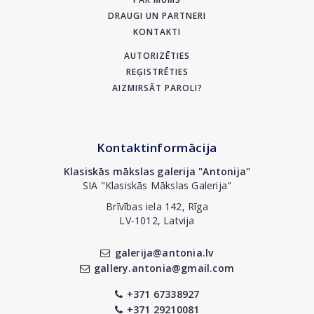
DRAUGI UN PARTNERI
KONTAKTI
AUTORIZĒTIES
REĢISTRĒTIES
AIZMIRSĀT PAROLI?
Kontaktinformācija
Klasiskās mākslas galerija "Antonija"
SIA "Klasiskās Mākslas Galerija"
Brīvības iela 142, Rīga
LV-1012, Latvija
galerija@antonia.lv
gallery.antonia@gmail.com
+371 67338927
+371 29210081