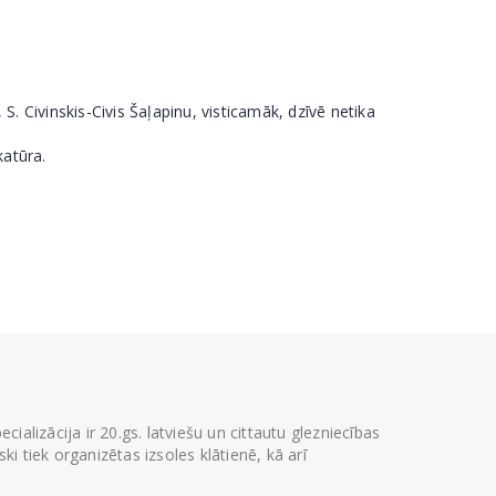
. Civinskis-Civis Šaļapinu, visticamāk, dzīvē netika
katūra.
ializācija ir 20.gs. latviešu un cittautu glezniecības
i tiek organizētas izsoles klātienē, kā arī