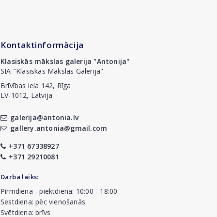
Kontaktinformācija
Klasiskās mākslas galerija "Antonija"
SIA "Klasiskās Mākslas Galerija"
Brīvības iela 142, Rīga
LV-1012, Latvija
galerija@antonia.lv
gallery.antonia@gmail.com
+371 67338927
+371 29210081
Darba laiks:
Pirmdiena - piektdiena: 10:00 - 18:00
Sestdiena: pēc vienošanās
Svētdiena: brīvs