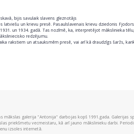
skavā, bijis savulaik slavens gleznotājs
jies latviešu un krievu presē. Pasaulslavenais krievu dziedonis Fjodors
931. un 1934. gadā. Tas nozīmē, ka, interpretējot mākslinieka tēlu, S
āksliniecisko redzējumu.
laika rakstiem un atsauksmēm presē, vai arī kā draudzīgs šaržs, kari
ās mākslas galerija "Antonija" darbojas kopš 1991.gada. Galerijas spec
las priekšmetu vecmeistaru, kā arī jauno mākslinieku darbi. Periodisk
ienu izsoles internetā.