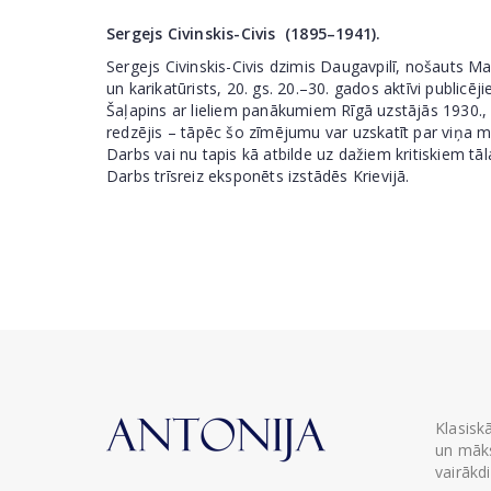
Sergejs Civinskis-Civis (1895–1941).
Sergejs Civinskis-Civis dzimis Daugavpilī, nošauts Ma
un karikatūrists, 20. gs. 20.–30. gados aktīvi publicē
Šaļapins ar lieliem panākumiem Rīgā uzstājās 1930., 1
redzējis – tāpēc šo zīmējumu var uzskatīt par viņa m
Darbs vai nu tapis kā atbilde uz dažiem kritiskiem tā
Darbs trīsreiz eksponēts izstādēs Krievijā.
Klasisk
un māks
vairākd