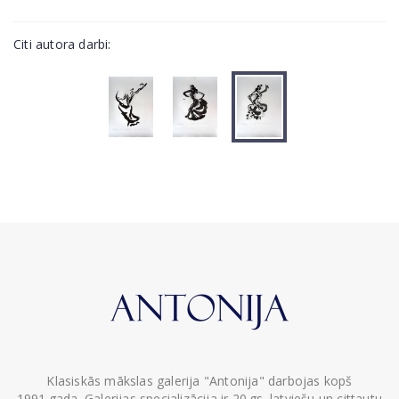
Citi autora darbi:
Klasiskās mākslas galerija "Antonija" darbojas kopš
1991.gada. Galerijas specializācija ir 20.gs. latviešu un cittautu