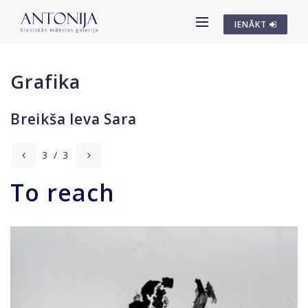
IENĀKT
Grafika
Breikša Ieva Sara
3
/
3
To reach