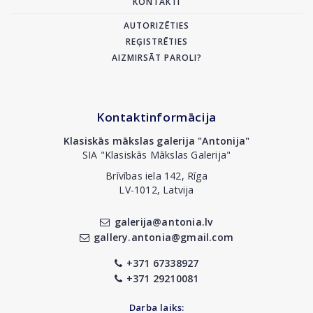
KONTAKTI
AUTORIZĒTIES
REĢISTRĒTIES
AIZMIRSĀT PAROLI?
Kontaktinformācija
Klasiskās mākslas galerija "Antonija"
SIA "Klasiskās Mākslas Galerija"
Brīvības iela 142, Rīga
LV-1012, Latvija
galerija@antonia.lv
gallery.antonia@gmail.com
+371 67338927
+371 29210081
Darba laiks: