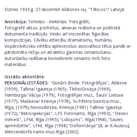
Dzimis 1933.g. 27.decembrī Alūksnes raj. "Tiltiņos"/ Latvijā.
Anotācija:
Tehniķis - elektriķis. Fotogrāfs,
Fotografē aktus, portretus, ainavas reālisma un poētiskā
dokumenta tradīcijās. Veido arī inscenētas figurālas
kompozīcijas. Cilvēku attiecību dramatismu, humānu,
vispārcilvēcisku vērtību apliecinošus asociatīvus tēlus panāk ar
pārdomātu režiju un atraktīvu gaismas izmantošanu.
Autordarbu radīšanai konsekventi izmanto m/b foto
materiālus.
Izstāžu aktivitāte:
PERSONĀLIZSTĀDES
- "Gunārs Binde. Fotogrāfijas", Alūksne
(1959), Tallina/ Igaunija (1965), Tbilisi/Gruzija (1969),
Hamburga/ Vācija (1979), Fotogrāfijas muz., Šauļi/ Lietuva
(1977), Maskava/ Krievija (1978), Sv.Pētera baznīca-muz.,
Rīga, (1979),Novosibirska, Krievija (1981) Tallina/ Igaunija
(1972),"Retrospekcijas", LFS Fotonams, Rīga (1993), "Deviņi
mēneši", LFM, Rīga (1995),"Lidojums", Rīga(1998),"Saules
apmirdzētie", LFM, Rīga (1998).”Deformācija” [& ar R.Auziņu],
Mencendorfa nams-muz.Rīga (2002)