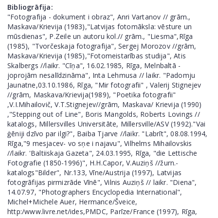
Bibliogrāfija:
"Fotografija - dokument i obraz", Anri Vartanov // grām.,
Maskava/Krievija (1983),"Latvijas fotomāksla: vēsture un
mūsdienas", P.Zeile un autoru kol.// grām., "Liesma",Rīga
(1985), "Tvorčeskaja fotografija", Sergej Morozov //grām,
Maskava/Krievija (1985),"Fotomeistarības studija", Atis
Skalbergs //laikr. "Cīņa", 16.02.1985, Rīga, Melnbaltā -
joprojām nesalīdzināma", Inta Lehmusa // laikr. "Padomju
Jaunatne,03.10.1986, Rīga, "Mir fotografii" , Valerij Stignejev
//grām, Maskava/Krievija(1989), "Poetika fotografii"
,V.I.Mihailovič, V.T.Stignejev//grām, Maskava/ Krievija (1990)
,"Stepping out of Line", Boris Mangolds, Roberts Lovings //
katalogs, Millersvilles Universitāte, Millersville/ASV (1992)."Vai
ģēniji dzīvo par ilgi?", Baiba Tjarve //laikr. "Labrīt", 08.08.1994,
Rīga,"9 mesjacev- vo sņe i najavu", Vilhelms Mihailovskis
//laikr. 'Baltiiskaja Gazeta", 24.03.1995, Rīga, "die Lettische
Fotografie (1850-1996)", H.H.Capor, V.Auziņš //žurn.-
katalogs"Bilder", Nr.133, Vīne/Austrija (1997), Latvijas
fotogrāfijas pirmizrāde Vīnē", Vilnis Auziņš // laikr. "Diena",
14.07.97, "Photographers Encyclopedia International",
Michel+Michele Auer, Hermance/Šveice,
http:/www.livre.net/ides,PMDC, Parīze/France (1997), Rīga,