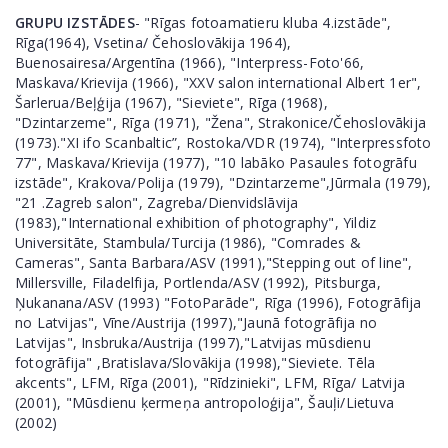
GRUPU IZSTĀDES
- "Rīgas fotoamatieru kluba 4.izstāde",
Rīga(1964), Vsetina/ Čehoslovākija 1964),
Buenosairesa/Argentīna (1966), "Interpress-Foto'66,
Maskava/Krievija (1966), "XXV salon international Albert 1er",
Šarlerua/Beļģija (1967), "Sieviete", Rīga (1968),
"Dzintarzeme", Rīga (1971), "Žena", Strakonice/Čehoslovākija
(1973)."XI ifo Scanbaltic”, Rostoka/VDR (1974), "Interpressfoto
77", Maskava/Krievija (1977), "10 labāko Pasaules fotogrāfu
izstāde", Krakova/Polija (1979), "Dzintarzeme",Jūrmala (1979),
"21 .Zagreb salon", Zagreba/Dienvidslāvija
(1983),"International exhibition of photography", Yildiz
Universitāte, Stambula/Turcija (1986), "Comrades &
Cameras", Santa Barbara/ASV (1991),"Stepping out of line",
Millersville, Filadelfija, Portlenda/ASV (1992), Pitsburga,
Ņukanana/ASV (1993) "FotoParāde", Rīga (1996), Fotogrāfija
no Latvijas", Vīne/Austrija (1997),"Jaunā fotogrāfija no
Latvijas", Insbruka/Austrija (1997),"Latvijas mūsdienu
fotogrāfija" ,Bratislava/Slovākija (1998),"Sieviete. Tēla
akcents", LFM, Rīga (2001), "Rīdzinieki", LFM, Rīga/ Latvija
(2001), "Mūsdienu ķermeņa antropoloģija", Šauļi/Lietuva
(2002)