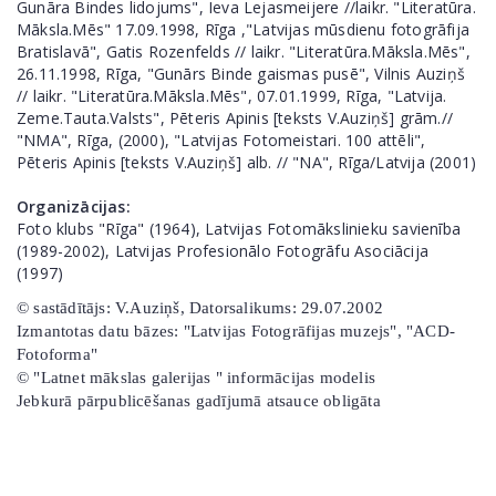
Gunāra Bindes lidojums", Ieva Lejasmeijere //laikr. "Literatūra.
Māksla.Mēs" 17.09.1998, Rīga ,"Latvijas mūsdienu fotogrāfija
Bratislavā", Gatis Rozenfelds // laikr. "Literatūra.Māksla.Mēs",
26.11.1998, Rīga, "Gunārs Binde gaismas pusē", Vilnis Auziņš
// laikr. "Literatūra.Māksla.Mēs", 07.01.1999, Rīga, "Latvija.
Zeme.Tauta.Valsts", Pēteris Apinis [teksts V.Auziņš] grām.//
"NMA", Rīga, (2000), "Latvijas Fotomeistari. 100 attēli",
Pēteris Apinis [teksts V.Auziņš] alb. // "NA", Rīga/Latvija (2001)
Organizācijas:
Foto klubs "Rīga" (1964), Latvijas Fotomākslinieku savienība
(1989-2002), Latvijas Profesionālo Fotogrāfu Asociācija
(1997)
© sastādītājs: V.Auziņš, Datorsalikums: 29.07.2002
Izmantotas datu bāzes: "Latvijas Fotogrāfijas muzejs", "ACD-
Fotoforma"
© "Latnet mākslas galerijas " informācijas modelis
Jebkurā pārpublicēšanas gadījumā atsauce obligāta