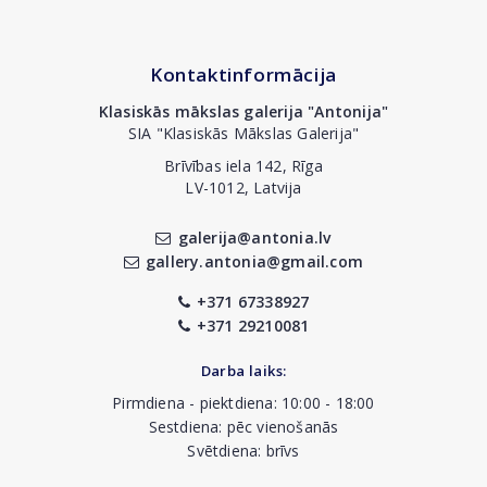
Kontaktinformācija
Klasiskās mākslas galerija "Antonija"
SIA "Klasiskās Mākslas Galerija"
Brīvības iela 142, Rīga
LV-1012, Latvija
galerija@antonia.lv
gallery.antonia@gmail.com
+371 67338927
+371 29210081
Darba laiks:
Pirmdiena - piektdiena: 10:00 - 18:00
Sestdiena: pēc vienošanās
Svētdiena: brīvs