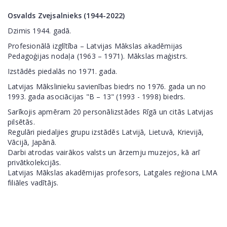
Osvalds Zvejsalnieks (1944-2022)
Dzimis 1944. gadā.
Profesionālā izglītība – Latvijas Mākslas akadēmijas
Pedagoģijas nodaļa (1963 – 1971). Mākslas maģistrs.
Izstādēs piedalās no 1971. gada.
Latvijas Mākslinieku savienības biedrs no 1976. gada un no
1993. gada asociācijas "B – 13" (1993 - 1998) biedrs.
Sarīkojis apmēram 20 personālizstādes Rīgā un citās Latvijas
pilsētās.
Regulāri piedaljies grupu izstādēs Latvijā, Lietuvā, Krievijā,
Vācijā, Japānā.
Darbi atrodas vairākos valsts un ārzemju muzejos, kā arī
privātkolekcijās.
Latvijas Mākslas akadēmijas profesors, Latgales reģiona LMA
filiāles vadītājs.