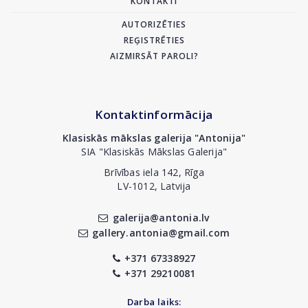
KONTAKTI
AUTORIZĒTIES
REĢISTRĒTIES
AIZMIRSĀT PAROLI?
Kontaktinformācija
Klasiskās mākslas galerija "Antonija"
SIA "Klasiskās Mākslas Galerija"
Brīvības iela 142, Rīga
LV-1012, Latvija
galerija@antonia.lv
gallery.antonia@gmail.com
+371 67338927
+371 29210081
Darba laiks: