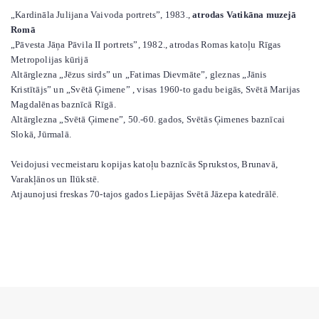
„Kardināla Julijana Vaivoda portrets”, 1983.,
atrodas Vatikāna muzejā
Romā
„Pāvesta Jāņa Pāvila II portrets”, 1982., atrodas Romas katoļu Rīgas
Metropolijas kūrijā
Altārglezna „Jēzus sirds” un „Fatimas Dievmāte”, gleznas „Jānis
Kristītājs” un „Svētā Ģimene” , visas 1960-to gadu beigās, Svētā Marijas
Magdalēnas baznīcā Rīgā.
Altārglezna „Svētā Ģimene”, 50.-60. gados, Svētās Ģimenes baznīcai
Slokā, Jūrmalā.
Veidojusi vecmeistaru kopijas katoļu baznīcās Sprukstos, Brunavā,
Varakļānos un Ilūkstē.
Atjaunojusi freskas 70-tajos gados Liepājas Svētā Jāzepa katedrālē.