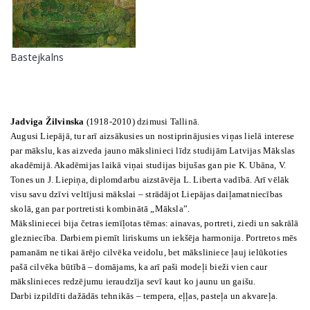
Bastejkalns
Jadviga Žilvinska
(1918-2010) dzimusi Tallinā.
Augusi Liepājā, tur arī aizsākusies un nostiprinājusies viņas lielā interese
par mākslu, kas aizveda jauno mākslinieci līdz studijām Latvijas Mākslas
akadēmijā. Akadēmijas laikā viņai studijas bijušas gan pie K. Ubāna, V.
Tones un J. Liepiņa, diplomdarbu aizstāvēja L. Liberta vadībā. Arī vēlāk
visu savu dzīvi veltījusi mākslai – strādājot Liepājas daiļamatniecības
skolā, gan par portretisti kombinātā „Māksla”.
Māksliniecei bija četras iemīļotas tēmas: ainavas, portreti, ziedi un sakrālā
glezniecība. Darbiem piemīt liriskums un iekšēja harmonija. Portretos mēs
pamanām ne tikai ārējo cilvēka veidolu, bet māksliniece ļauj ielūkoties
pašā cilvēka būtībā – domājams, ka arī paši modeļi bieži vien caur
mākslinieces redzējumu ieraudzīja sevī kaut ko jaunu un gaišu.
Darbi izpildīti dažādās tehnikās – tempera, eļļas, pasteļa un akvareļa.