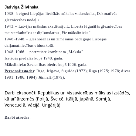
Jadviga Žilvinska
1938.- beigusi Liepājas lietišķās mākslas vidusskolu., Dekoratīvās
glezniecības nodaļu.
1943. – Latvijas mākslas akadēmiju L. Liberta Figurālās glezniecības
meistardarbnīcu ar diplomdarbu „Pie mākslinieka”
1946.-1948. – gleznošanas un zīmēšanas pedagoģe Liepājas
daiļamatniecības vidusskolā.
1948.-1966. – portretiste kombinātā „Māksla”
Izstādēs piedalās kopš 1948. gada.
Mākslinieku Savienības biedre kopš 1966. gada.
Personālizstādes
: Rīgā, Jelgavā, Siguldā (1972); Rīgā (1975; 1978; divas
1981; 1986; 1994), Jūrmalā (1979).
Darbi eksponēti
R
epublikas un
V
issavienības mākslas izstādēs,
kā arī ārzemēs (Polijā, Šveicē, Itālijā, Japānā, Somijā,
Venecuelā, Vācijā, Ungārijā).
Darbi atrodas
: