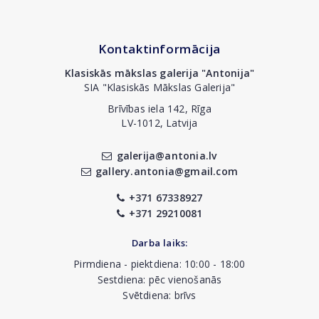
Kontaktinformācija
Klasiskās mākslas galerija "Antonija"
SIA "Klasiskās Mākslas Galerija"
Brīvības iela 142, Rīga
LV-1012, Latvija
galerija@antonia.lv
gallery.antonia@gmail.com
+371 67338927
+371 29210081
Darba laiks:
Pirmdiena - piektdiena: 10:00 - 18:00
Sestdiena: pēc vienošanās
Svētdiena: brīvs