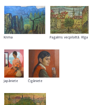
Krima
Pagalms vecpilsētā. Rīga
Japāniete
Čigāniete