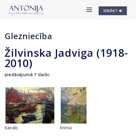
IENĀKT
Glezniecība
Žilvinska Jadviga (1918-
2010)
piedāvājumā 7 darbi
Kanāls
Krima