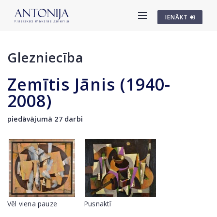
IENĀKT
Glezniecība
Zemītis Jānis (1940-
2008)
piedāvājumā 27 darbi
Vēl viena pauze
Pusnaktī