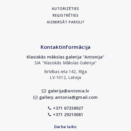
AUTORIZĒTIES
REĢISTRĒTIES
AIZMIRSĀT PAROLI?
Kontaktinformācija
Klasiskās mākslas galerija "Antonija"
SIA "Klasiskās Mākslas Galerija"
Brīvības iela 142, Rīga
LV-1012, Latvija
galerija@antonia.lv
gallery.antonia@gmail.com
+371 67338927
+371 29210081
Darba laiks: