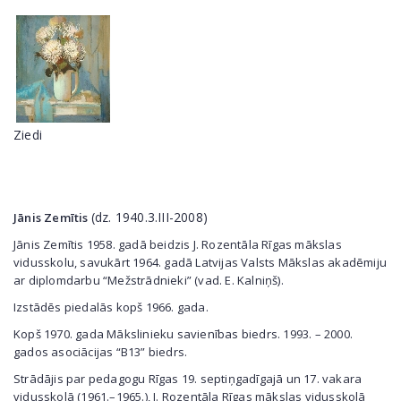
Ziedi
(dz. 1940.3.III-2008)
Jānis Zemītis
Jānis Zemītis 1958. gadā beidzis J. Rozentāla Rīgas mākslas
vidusskolu, savukārt 1964. gadā Latvijas Valsts Mākslas akadēmiju
ar diplomdarbu “Mežstrādnieki” (vad. E. Kalniņš).
Izstādēs piedalās kopš 1966. gada.
Kopš 1970. gada Mākslinieku savienības biedrs. 1993. – 2000.
gados asociācijas “B13” biedrs.
Strādājis par pedagogu Rīgas 19. septiņgadīgajā un 17. vakara
vidusskolā (1961
.
–
19
65
.
), J. Rozentāla Rīgas mākslas vidusskolā