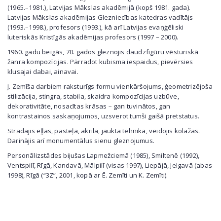
(1965
.
–
19
81
.
), Latvijas Mākslas akadēmijā (kopš 1981. gada).
Latvijas Mākslas akadēmijas Glezniecības katedras vadītājs
(1993
.
–
19
98
.
), profesors (1993
.
), kā arī Latvijas evaņģēliski
luteriskās Kristīgās akadēmijas profesors (1997 – 2000).
1960. gadu beigās, 70. gados gleznojis daudzfigūru vēsturiskā
žanra kompozīcijas. Pārradot kubisma iespaidus, pievērsies
klusajai dabai, ainavai.
J. Zemīša darbiem raksturīgs formu vienkāršojums, ģeometrizējoša
stilizācija, stingra, stabila, skaidra kompozīcijas uzbūve,
dekorativitāte, nosacītas krāsas – gan tuvinātos, gan
kontrastainos saskaņojumos, uzsverot tumši gaišā pretstatus.
Strādājis eļļas, pasteļa, akrila, jauktā tehnikā, veidojis kolāžas.
Darinājis arī monumentālus sienu gleznojumus.
Personālizstādes bijušas Lapmežciemā (1985), Smiltenē (1992),
Ventspilī, Rīgā, Kandavā, Mālpilī (visas 1997), Liepājā, Jelgavā (abas
1998), Rīgā (“3Z”, 2001, kopā ar Ē. Zemīti un K. Zemīti).