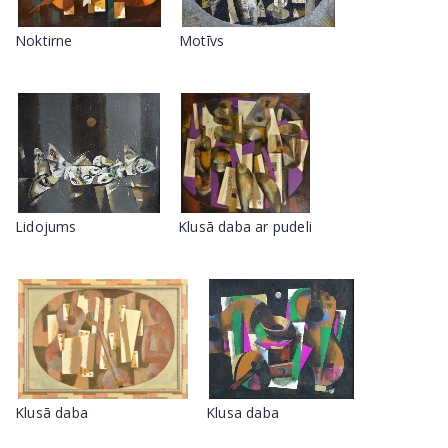
Noktirne
Motīvs
Lidojums
Klusā daba ar pudeli
Klusā daba
Klusa daba