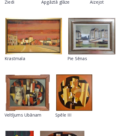
Ziedi
Apgāztā glāze
Aizejot
Krastmala
Pie Sēnas
Veltījums Ubānam
Spēle III