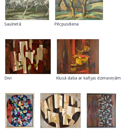
Saulrietā
Pēcpusdiena
Divi
Klusā daba ar kafijas dzirnaviņām