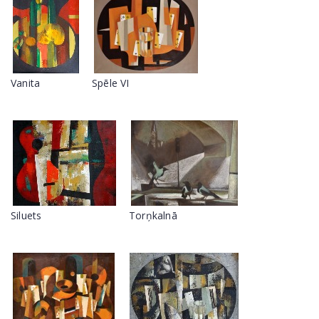
Vanita
Spēle VI
Siluets
Torņkalnā