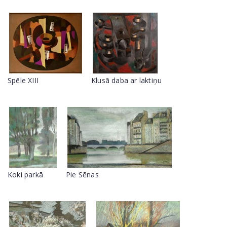
Spēle XIII
Klusā daba ar laktiņu
Koki parkā
Pie Sēnas