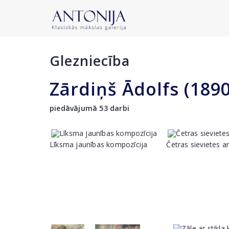
Glezniecība
Zārdiņš Ādolfs (189
piedāvājumā 53 darbi
Līksma jaunības kompozīcija
Četras sievietes 