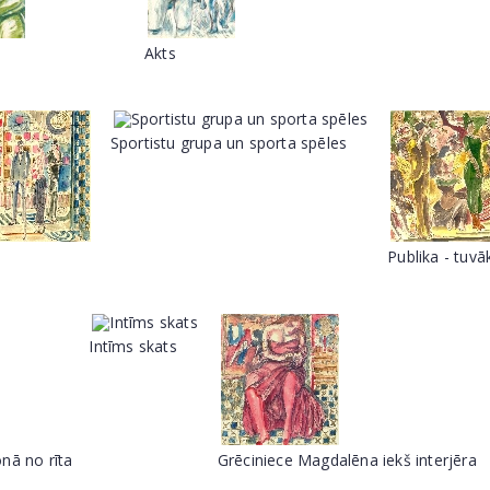
Akts
Sportistu grupa un sporta spēles
Publika - tuvā
Intīms skats
nā no rīta
Grēciniece Magdalēna iekš interjēra