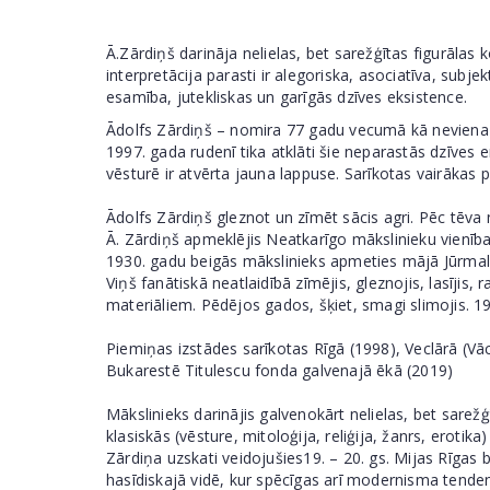
Ā.Zārdiņš darināja nelielas, bet sarežģītas figurālas 
interpretācija parasti ir alegoriska, asociatīva, subj
esamība, jutekliskas un garīgās dzīves eksistence.
Ādolfs Zārdiņš – nomira 77 gadu vecumā kā neviena 
1997. gada rudenī tika atklāti šie neparastās dzīves em
vēsturē ir atvērta jauna lappuse. Sarīkotas vairākas
Ādolfs Zārdiņš gleznot un zīmēt sācis agri. Pēc tēva
Ā. Zārdiņš apmeklējis Neatkarīgo mākslinieku vienības
1930. gadu beigās mākslinieks apmeties mājā Jūrmalā
Viņš fanātiskā neatlaidībā zīmējis, gleznojis, lasīji
materiāliem. Pēdējos gados, šķiet, smagi slimojis. 1
Piemiņas izstādes sarīkotas Rīgā (1998), Veclārā (Vāc
Bukarestē Titulescu fonda galvenajā ēkā (2019)
Mākslinieks darinājis galvenokārt nelielas, bet sarež
klasiskās (vēsture, mitoloģija, reliģija, žanrs, erotika
Zārdiņa uzskati veidojušies19. – 20. gs. Mijas Rīgas b
hasīdiskajā vidē, kur spēcīgas arī modernisma tende