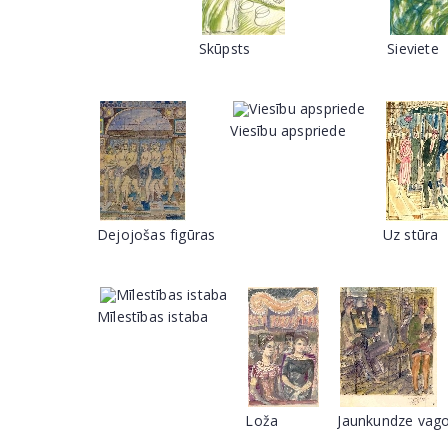
Skūpsts
Sieviete
Viesību apspriede
Dejojošas figūras
Uz stūra
Mīlestības istaba
Loža
Jaunkundze vago