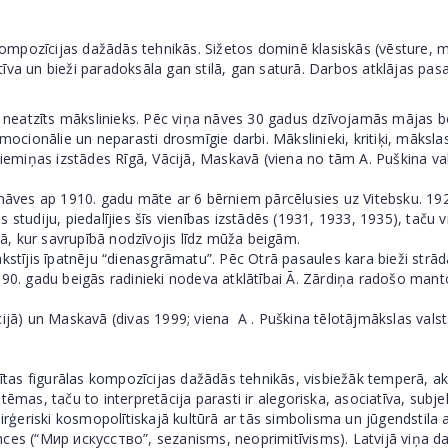
kompozīcijas dažādās tehnikās. Sižetos dominē klasiskās (vēsture, mit
ektīva un bieži paradoksāla gan stilā, gan saturā. Darbos atklājas pas
neatzīts mākslinieks. Pēc viņa nāves 30 gadus dzīvojamās mājas bē
ocionālie un neparasti drosmīgie darbi. Mākslinieki, kritiķi, mākslas 
 piemiņas izstādes Rīgā, Vācijā, Maskavā (viena no tām A. Puškina v
 nāves ap 1910. gadu māte ar 6 bērniem pārcēlusies uz Vitebsku. 192
 studiju, piedalījies šīs vienības izstādēs (1931, 1933, 1935), taču 
, kur savrupībā nodzīvojis līdz mūža beigām.
s, rakstījis īpatnēju “dienasgrāmatu”. Pēc Otrā pasaules kara bieži s
990. gadu beigās radinieki nodeva atklātībai Ā. Zārdiņa radošo man
ijā) un Maskavā (divas 1999; viena A . Puškina tēlotājmākslas valsts
ģītas figurālas kompozīcijas dažādās tehnikās, visbiežāk temperā, ak
) tēmas, taču to interpretācija parasti ir alegoriska, asociatīva, subj
irģeriski kosmopolītiskajā kultūrā ar tās simbolisma un jūgendstila ak
nces (“Мир искусство”, sezanisms, neoprimitīvisms). Latvijā viņa d