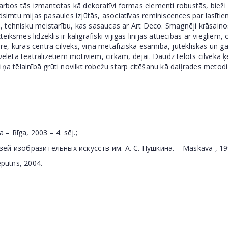
rbos tās izmantotas kā dekoratīvi formas elementi robustās, bieži ide
dsimtu mijas pasaules izjūtās, asociatīvas reminiscences par lasītiem
ību, tehnisku meistarību, kas sasaucas ar Art Deco. Smagnēji krāsain
ksmes līdzeklis ir kaligrāfiski vijīgas līnijas attiecības ar vieglie
ere, kuras centrā cilvēks, viņa metafiziskā esamība, jutekliskās un gar
 atvēlēta teatralizētiem motīviem, cirkam, dejai. Daudz tēlots cilvēka
rdiņa tēlainībā grūti novilkt robežu starp citēšanu kā daiļrades metod
 – Rīga, 2003 – 4. sēj.;
изобразительных искусств им. А. С. Пушкина. – Мaskava , 1999. g
eputns, 2004.