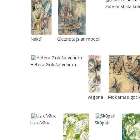
Zāle ar stikla k
Naktī
Gleznotajs ar modeli
Hetera Gološa venera
Vagonā
Modernas goti
Uz dīvāna
Skūpsti