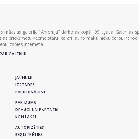
ās mākslas galerija "Antonija" darbojas kopš 1991.gada. Galerijas spec
las priekšmetu vecmeistaru, kā arī jauno mākslinieku darbi. Periodisk
ienu izsoles internetā.
PAR GALERIJU
JAUNUMI
IZSTĀDES
PAPILDINĀJUMI
PAR MUMS
DRAUGI UN PARTNERI
KONTAKTI
AUTORIZĒTIES
REĢISTRĒTIES