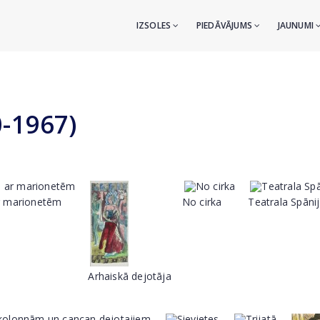
IZSOLES
PIEDĀVĀJUMS
JAUNUMI
0-1967)
ar marionetēm
No cirka
Teatrala Spāni
Arhaiskā dejotāja