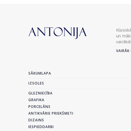
Klasisk
un māks
vairākd
VAIRĀK 
SĀKUMLAPA
IZSOLES
GLEZNIECĪBA
GRAFIKA
PORCELĀNS
ANTIKVĀRIE PRIEKŠMETI
DIZAINS
IESPIEDDARBI