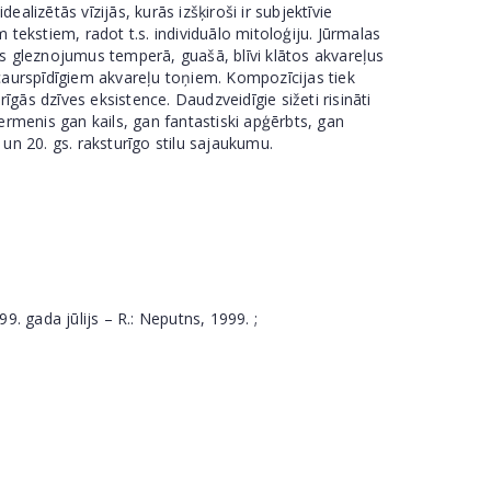
alizētās vīzijās, kurās izšķiroši ir subjektīvie
 tekstiem, radot t.s. individuālo mitoloģiju. Jūrmalas
os gleznojumus temperā, guašā, blīvi klātos akvareļus
m, caurspīdīgiem akvareļu toņiem. Kompozīcijas tiek
īgās dzīves eksistence. Daudzveidīgie sižeti risināti
 ķermenis gan kails, gan fantastiski apģērbts, gan
i un 20. gs. raksturīgo stilu sajaukumu.
ada jūlijs – R.: Neputns, 1999. ;