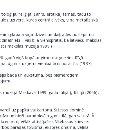
oloģija, reliģija, žanrs, erotika) tēmas, taču to
aules uztvere, kuras centrā cilvēks, viņa metafiziskā
niņi glabāja viņa dzīves un daiļrades noslēpumu.
zinātnieki – visi bija vienisprātis, ka latviešu mākslas
alsts mākslas muzejā 1999.)
0. gadā viņš kopā ar ģimeni atgriezies Rīgā.
viņa lūgums uzņemt vienībā ticis noraidīts (1937).
trādājis badā un aukstumā, bez piemērotiem
tojumu.
 muzejā Maskavā 1999. gada jūlijā ), Itālijā (2006),
varelī uz papīra vai kartona. Sižetos dominē
ektīva un bieži paradoksāla gan stilā, gan saturā. Ā.
centiem, vēlāk attīstījušies Vitebskas krieviski
arbos parādās fovisma, ekspresionisma, vēlīnā