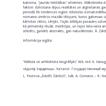
kubisma, “jaunās lietišķības” ietekmes. Mākslinieka da
faktori: dzīvošana ārpus realitātes un atgriešanās ga
periodā šīs tendences iegūst stilistisku izsmalcināt
nomaina izmēros mazāki tēlojumi, kuros galvenais iztei
kārtotas ciklos, sērijās. Tajās atklājas pasaules uztv
kā pirmatnēji rituāli, mistērijas, un tajos liela vieta
stilizēts, gandrīz abstrakts, gan naturālistisks. Ā. Zā
Informācija iegūta:
“Māksla un arhitektūra biogrāfijās” Atb. red. A. Vanaga
«Адолф Зардиньш». Каталог. Государственный музей 
L. Pestova „Ādolfs Zārdiņš”, tulk. A. Osmanis – R.: N