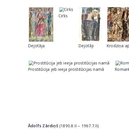
Cirks
Dejotāja
Dejotāji
Krodziņa ap
Prostitūcija jeb ieeja prostitūcijas namā
Romant
Ādolfs Zārdiņš
(1890.8.II – 1967.7.II)