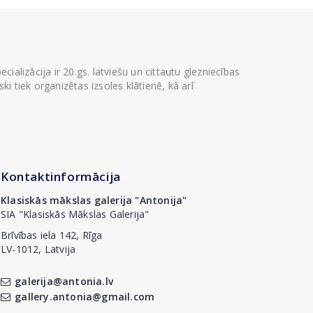
ializācija ir 20.gs. latviešu un cittautu glezniecības
i tiek organizētas izsoles klātienē, kā arī
Kontaktinformācija
Klasiskās mākslas galerija "Antonija"
SIA "Klasiskās Mākslas Galerija"
Brīvības iela 142, Rīga
LV-1012, Latvija
galerija@antonia.lv
gallery.antonia@gmail.com