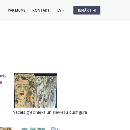
PAR MUMS
KONTAKTI
LV
IENĀKT
ja
Vecais grēcinieks un sieviešu pusfigūra