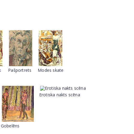
k
Pašportrets
Modes skate
Erotiska nakts scēna
Gobelēns