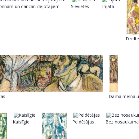
olonnām un cancan dejotajiem
Sievietes
Trijatā
Dzelte
kas
Dāma melna u
Kaislīgie
Peldētājas
Bez nosaukuma