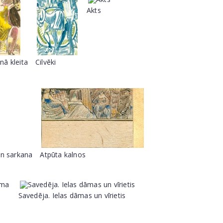
Akts
nā kleita
Cilvēki
n sarkana
Atpūta kalnos
Savedēja. Ielas dāmas un vīrietis