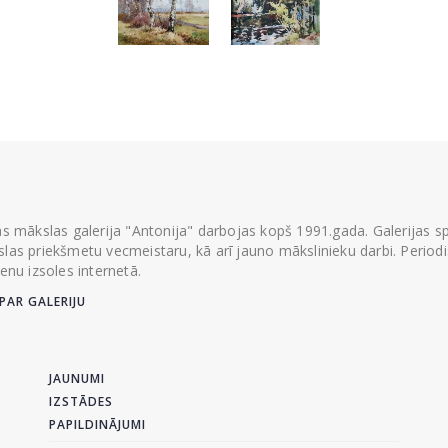
ās mākslas galerija "Antonija" darbojas kopš 1991.gada. Galerijas spec
las priekšmetu vecmeistaru, kā arī jauno mākslinieku darbi. Periodisk
ienu izsoles internetā.
PAR GALERIJU
JAUNUMI
IZSTĀDES
PAPILDINĀJUMI