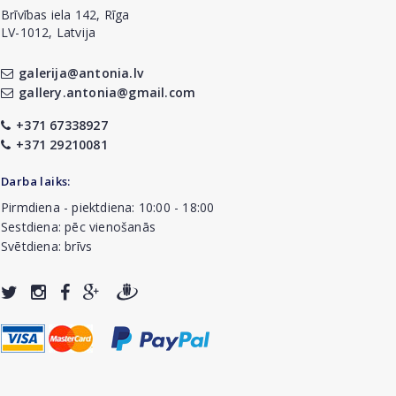
Brīvības iela 142, Rīga
LV-1012, Latvija
galerija@antonia.lv
gallery.antonia@gmail.com
+371 67338927
+371 29210081
Darba laiks:
Pirmdiena - piektdiena: 10:00 - 18:00
Sestdiena: pēc vienošanās
Svētdiena: brīvs