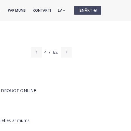
PAR MUMS
KONTAKTI
LV
IENĀKT
4
/
62
 cm DROUOT ONLINE
nieties ar mums.