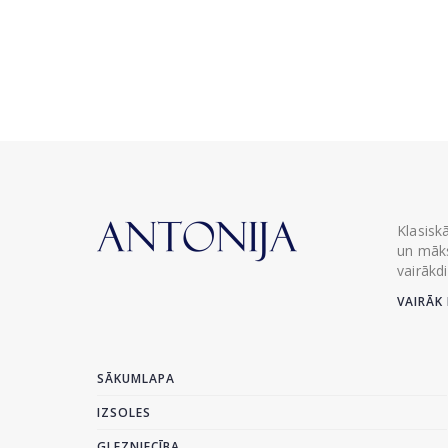
Klasisk
un māks
vairākd
VAIRĀK 
SĀKUMLAPA
IZSOLES
GLEZNIECĪBA