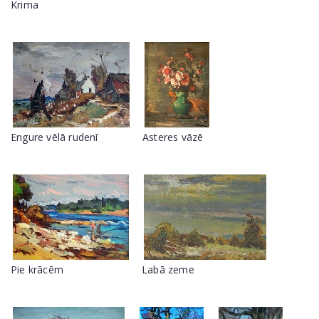
Krima
Engure vēlā rudenī
Asteres vāzē
Pie krācēm
Labā zeme