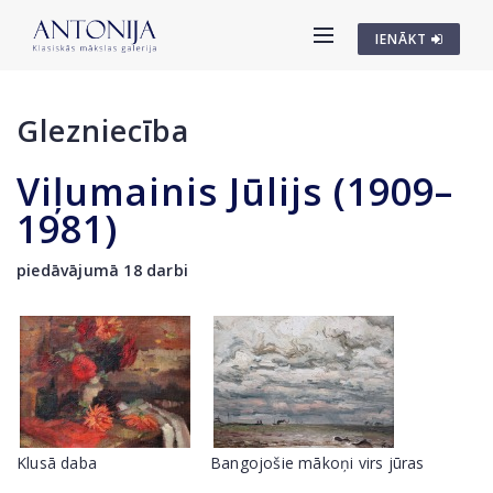
IENĀKT
Glezniecība
Viļumainis Jūlijs (1909–
1981)
piedāvājumā 18 darbi
Klusā daba
Bangojošie mākoņi virs jūras