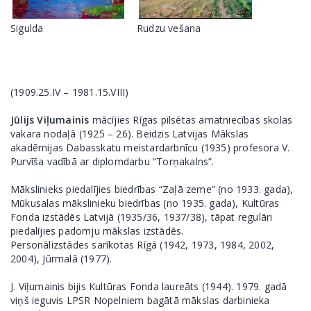
Sigulda
Rudzu vešana
(1909.25.IV – 1981.15.VIII)
Jūlijs Viļumainis
mācījies Rīgas pilsētas amatniecības skolas
vakara nodaļā (1925 – 26). Beidzis Latvijas Mākslas
akadēmijas Dabasskatu meistardarbnīcu (1935) profesora V.
Purvīša vadībā ar diplomdarbu “Torņakalns”.
Mākslinieks piedalījies biedrības “Zaļā zeme” (no 1933. gada),
Mūkusalas mākslinieku biedrības (no 1935. gada), Kultūras
Fonda izstādēs Latvijā (1935/36, 1937/38), tāpat regulāri
piedalījies padomju mākslas izstādēs.
Personālizstādes sarīkotas Rīgā (1942, 1973, 1984, 2002,
2004), Jūrmalā (1977).
J. Viļumainis bijis Kultūras Fonda laureāts (1944). 1979. gadā
viņš ieguvis LPSR Nopelniem bagātā mākslas darbinieka