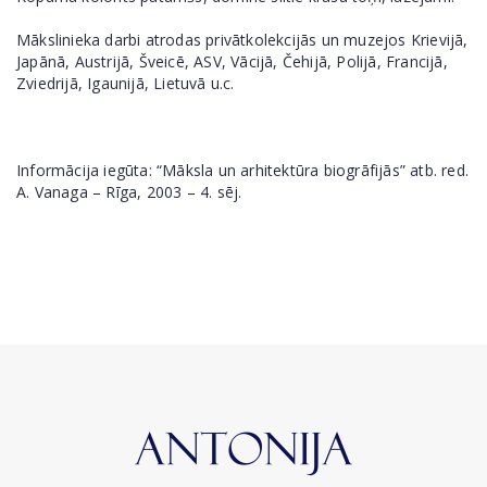
Mākslinieka darbi atrodas privātkolekcijās un muzejos Krievijā,
Japānā, Austrijā, Šveicē, ASV, Vācijā, Čehijā, Polijā, Francijā,
Zviedrijā, Igaunijā, Lietuvā u.c.
Informācija iegūta: “Māksla un arhitektūra biogrāfijās” atb. red.
A. Vanaga – Rīga, 2003 – 4. sēj.