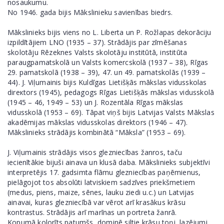
nosaukumu.
No 1946. gada bijis Mākslinieku savienības biedrs.
Mākslinieks bijis viens no L. Liberta un P. Rožlapas dekorāciju
izpildītājiem LNO (1935 – 37). Strādājis par zīmēšanas
skolotāju Rēzeknes Valsts skolotāju institūtā, institūta
paraugpamatskolā un Valsts komercskolā (1937 – 38), Rīgas
29. pamatskolā (1938 – 39), 47. un 49. pamatskolās (1939 –
44). J. Viļumainis bijis Kuldīgas Lietišķās mākslas vidusskolas
direкtors (1945), pedagogs Rīgas Lietišķās mākslas vidusskolā
(1945 – 46, 1949 – 53) un J. Rozentāla Rīgas mākslas
vidusskolā (1953 – 69). Tāpat viņš bijis Latvijas Valsts Mākslas
akadēmijas mākslas vidusskolas direktors (1946 – 47).
Mākslinieks strādājis kombinātā “Māksla” (1953 – 69).
J. Viļumainis strādājis visos glezniecības žanros, taču
iecienītākie bijuši ainava un klusā daba. Mākslinieks subjektīvi
interpretējis 17. gadsimta flāmu glezniecības paņēmienus,
pielāgojot tos absolūti latviskiem sadzīves priekšmetiem
(medus, piens, maize, sēnes, lauku ziedi u.c.) un Latvijas
ainavai, kuras glezniecībā var vērot arī krasākus krāsu
kontrastus. Strādājis arī marīnas un portreta žanrā.
Kopumā kolorīts patumšs, dominē siltie krāsu toņi, lazējumi.