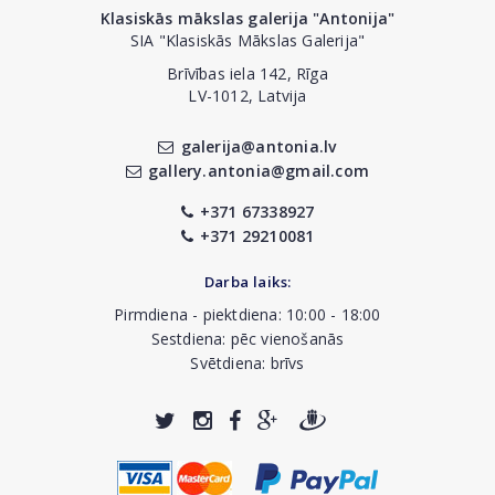
Klasiskās mākslas galerija "Antonija"
SIA "Klasiskās Mākslas Galerija"
Brīvības iela 142, Rīga
LV-1012, Latvija
galerija@antonia.lv
gallery.antonia@gmail.com
+371 67338927
+371 29210081
Darba laiks:
Pirmdiena - piektdiena: 10:00 - 18:00
Sestdiena: pēc vienošanās
Svētdiena: brīvs