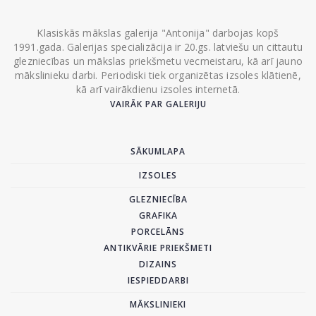
Klasiskās mākslas galerija "Antonija" darbojas kopš
1991.gada. Galerijas specializācija ir 20.gs. latviešu un cittautu
glezniecības un mākslas priekšmetu vecmeistaru, kā arī jauno
mākslinieku darbi. Periodiski tiek organizētas izsoles klātienē,
kā arī vairākdienu izsoles internetā.
VAIRĀK PAR GALERIJU
SĀKUMLAPA
IZSOLES
GLEZNIECĪBA
GRAFIKA
PORCELĀNS
ANTIKVĀRIE PRIEKŠMETI
DIZAINS
IESPIEDDARBI
MĀKSLINIEKI