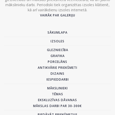
mākslinieku darbi. Periodiski tiek organizētas izsoles klātienē,
kā arī vairākdienu izsoles internetā.
VAIRĀK PAR GALERIJU
SĀKUMLAPA
IZSOLES
GLEZNIECĪBA
GRAFIKA
PORCELĀNS
ANTIKVĀRIE PRIEKŠMETI
DIZAINS
IESPIEDDARBI
MĀKSLINIEKI
TĒMAS
EKSKLUZĪVAS DĀVANAS
MĀKSLAS DARBI PAR 30-300€
PIEDĀVĀT PRIEKŠMETUS