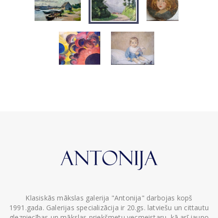
Klasiskās mākslas galerija "Antonija" darbojas kopš
1991.gada. Galerijas specializācija ir 20.gs. latviešu un cittautu
glezniecības un mākslas priekšmetu vecmeistaru, kā arī jauno