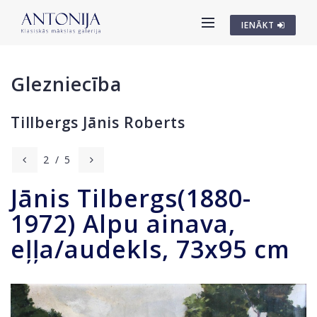
IENĀKT
Glezniecība
Tillbergs Jānis Roberts
2
/
5
Jānis Tilbergs(1880-
1972) Alpu ainava,
eļļa/audekls, 73x95 cm