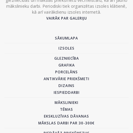
glezniecības un mākslas priekšmetu vecmeistaru, kā arī jauno
mākslinieku darbi. Periodiski tiek organizētas izsoles klātienē,
kā arī vairākdienu izsoles internetā.
VAIRĀK PAR GALERIJU
SĀKUMLAPA
IZSOLES
GLEZNIECĪBA
GRAFIKA
PORCELĀNS
ANTIKVĀRIE PRIEKŠMETI
DIZAINS
IESPIEDDARBI
MĀKSLINIEKI
TĒMAS
EKSKLUZĪVAS DĀVANAS
MĀKSLAS DARBI PAR 30-300€