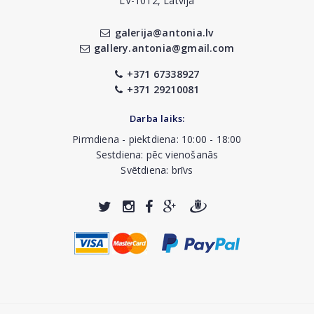
LV-1012, Latvija
galerija@antonia.lv
gallery.antonia@gmail.com
+371 67338927
+371 29210081
Darba laiks:
Pirmdiena - piektdiena: 10:00 - 18:00
Sestdiena: pēc vienošanās
Svētdiena: brīvs