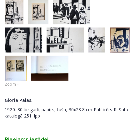
Zoom +
Gloria Palas.
1920.-30.tie gadi, papīŗs, tuša, 30x23.8 cm Publicēts R. Suta
katalogā 251. lpp
Pieejams iegādei