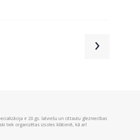
›
ializācija ir 20.gs. latviešu un cittautu glezniecības
i tiek organizētas izsoles klātienē, kā arī