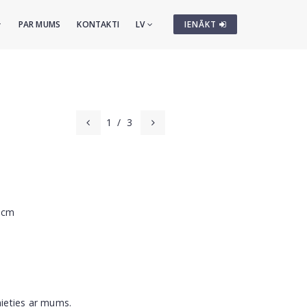
PAR MUMS
KONTAKTI
LV
IENĀKT
1
/
3
5 cm
nieties ar mums.