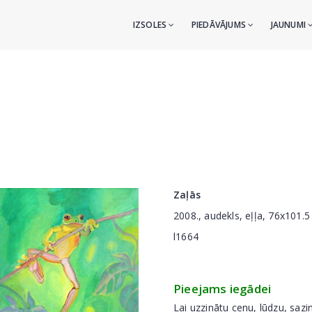
IZSOLES
PIEDĀVĀJUMS
JAUNUMI
Zaļās
2008., audekls, eļļa, 76x101.
l1664
Pieejams iegādei
Lai uzzinātu cenu, lūdzu, sazi