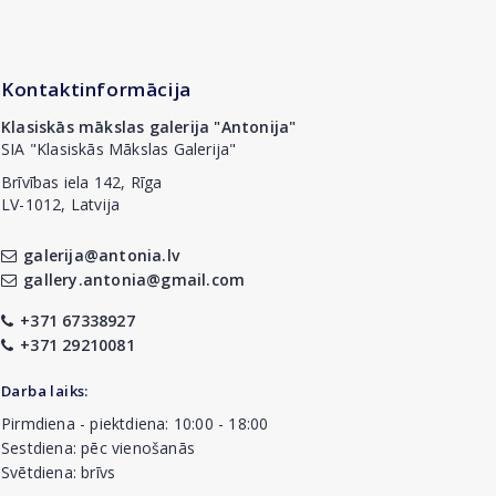
Kontaktinformācija
Klasiskās mākslas galerija "Antonija"
SIA "Klasiskās Mākslas Galerija"
Brīvības iela 142, Rīga
LV-1012, Latvija
galerija@antonia.lv
gallery.antonia@gmail.com
+371 67338927
+371 29210081
Darba laiks:
Pirmdiena - piektdiena: 10:00 - 18:00
Sestdiena: pēc vienošanās
Svētdiena: brīvs