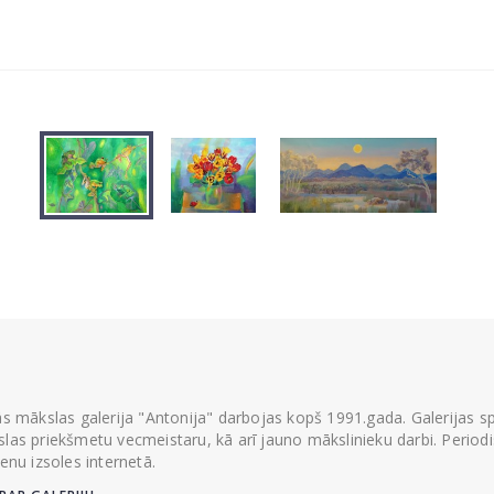
ās mākslas galerija "Antonija" darbojas kopš 1991.gada. Galerijas spec
las priekšmetu vecmeistaru, kā arī jauno mākslinieku darbi. Periodisk
ienu izsoles internetā.