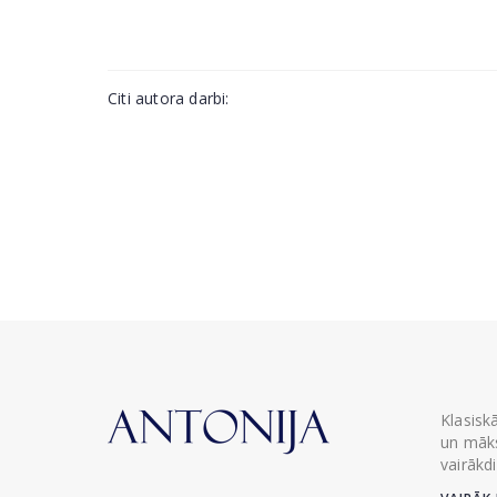
Citi autora darbi:
Klasisk
un māks
vairākd