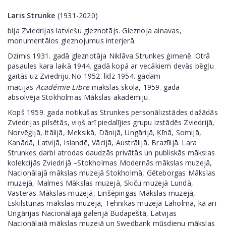
Laris Strunke
(1931-2020)
bija
Zviedrijas latviešu
gleznotājs
. Gleznoja ainavas,
monumentālos gleznojumus interjerā.
Dzimis 1931. gadā gleznotāja Niklāva Strunkes ģimenē. Otrā
pasaules kara laikā 1944. gadā kopā ar vecākiem devās bēgļu
gaitās uz Zviedriju.
No 1952. līdz 1954. gadam
mācījās
Académie Libre
mākslas skolā, 1959. gadā
absolvēja Stokholmas Mākslas akadēmiju.
Kopš 1959. gada notikušas Strunkes personālizstādes dažādās
Zviedrijas pilsētās, viņš arī piedalījies grupu izstādēs Zviedrijā,
Norvēģijā, Itālijā, Meksikā, Dānijā, Ungārijā, Ķīnā, Somijā,
Kanādā, Latvijā, Islandē, Vācijā, Austrālijā, Brazīlijā. Lara
Strunkes darbi atrodas daudzās privātās un publiskās mākslas
kolekcijās Zviedrijā –Stokholmas Modernās mākslas muzejā,
Nacionālajā mākslas muzejā Stokholmā, Gēteborgas Mākslas
muzejā, Malmes Mākslas muzejā, Skiču muzejā Lundā,
Vasteras Mākslas muzejā, Linšēpingas Mākslas muzejā,
Eskilstunas mākslas muzejā, Tehnikas muzejā Laholmā, kā arī
Ungārijas Nacionālajā galerijā Budapeštā, Latvijas
Nacionālajā mākslas muzejā un Swedbank mūsdienu mākslas