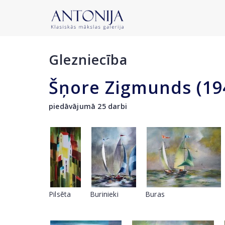
Glezniecība
Šņore Zigmunds (19
piedāvājumā 25 darbi
Pilsēta
Burinieki
Buras