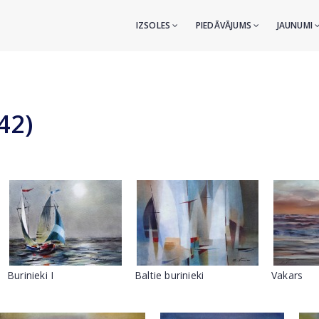
IZSOLES
PIEDĀVĀJUMS
JAUNUMI
42)
Burinieki I
Baltie burinieki
Vakars