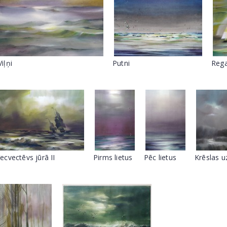
Viļņi
Putni
Reg
ecvectēvs jūrā II
Pirms lietus
Pēc lietus
Krēslas u