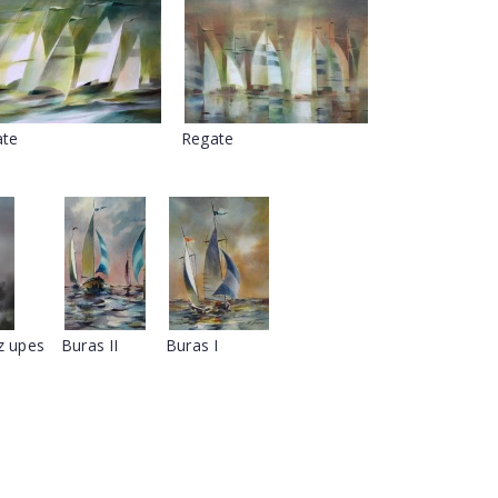
ate
Regate
z upes
Buras II
Buras I