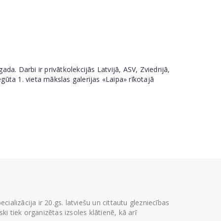
a. Darbi ir privātkolekcijās Latvijā, ASV, Zviedrijā,
gūta 1. vieta mākslas galerijas «Laipa» rīkotajā
ializācija ir 20.gs. latviešu un cittautu glezniecības
i tiek organizētas izsoles klātienē, kā arī