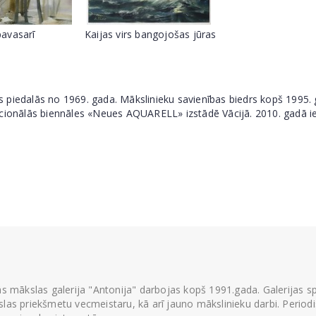
pavasarī
Kaijas virs bangojošas jūras
iedalās no 1969. gada. Mākslinieku savienības biedrs kopš 1995. gad
ernacionālās biennāles «Neues AQUARELL» izstādē Vācijā. 2010. gadā ie
ās mākslas galerija "Antonija" darbojas kopš 1991.gada. Galerijas spec
las priekšmetu vecmeistaru, kā arī jauno mākslinieku darbi. Periodisk