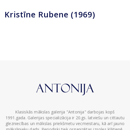
Kristīne Rubene (1969)
Klasiskās mākslas galerija "Antonija" darbojas kopš
1991.gada. Galerijas specializācija ir 20.gs. latviešu un cittautu
glezniecības un mākslas priekšmetu vecmeistaru, kā arī jauno
mākslinieku darbi. Periodiski tiek organizētas izsoles klātienē,