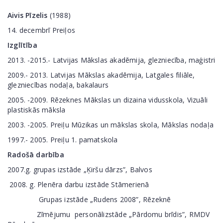
Aivis Pīzelis
(1988)
14. decembrī Preiļos
Izglītība
2013. -2015.- Latvijas Mākslas akadēmija, glezniecība, maģistri
2009.- 2013. Latvijas Mākslas akadēmija, Latgales filiāle,
glezniecības nodaļa, bakalaurs
2005. -2009. Rēzeknes Mākslas un dizaina vidusskola, Vizuāli
plastiskās māksla
2003. -2005. Preiļu Mūzikas un mākslas skola, Mākslas nodaļa
1997.- 2005. Preiļu 1. pamatskola
Radošā darbība
2007.g. grupas izstāde „Ķiršu dārzs”, Balvos
2008. g. Plenēra darbu izstāde Stāmerienā
Grupas izstāde „Rudens 2008”, Rēzeknē
Zīmējumu personālizstāde „Pārdomu brīdis”, RMDV