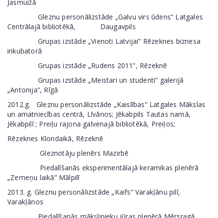
Jasmuižā
Gleznu personālizstāde „Galvu virs ūdens” Latgales
Centrālajā bibliotēkā, Daugavpils
Grupas izstāde „Vienoti Latvijai” Rēzeknes biznesa
inkubatorā
Grupas izstāde „Rudens 2011”, Rēzeknē
Grupas izstāde „Meistari un studenti” galerijā
„Antonija”, Rīgā
2012.g. Gleznu personālizstāde „Kaislības” Latgales Mākslas
un amatniecības centrā, Līvānos; Jēkabpils Tautas namā,
Jēkabpilī ; Preiļu rajona galvenajā bibliotēkā, Preiļos;
Rēzeknes Klondaikā, Rēzeknē
Gleznotāju plenērs Mazirbē
Piedalīšanās eksperimentālajā keramikas plenērā
„Zemeņu laikā” Mālpilī
2013. g. Gleznu personālizstāde „Kaifs” Varakļānu pilī,
Varakļānos
Piedalīšanās mākslinieku jūras plenērā Mērsragā,