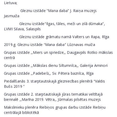
Lietuva;
Gleznu izstāde “Mana daba” J. Raiņa muzejs
Jasmuiža
Gleznu izstāde"Ilgas, tāles, meži un zilā dūmaka”,
LVMI Silava, Salaspils
Gleznu izstāde grāmatu namā Valters un Rapa, Rīga
2019.g. Gleznu izstāde “Mana daba” Lūznavas muiža
Grupas izstāde ,,Miers un spriedze,, Daugavpils Rotko mākslas
centrā
Grupas izstāde ,,Mākslas dienu Siltumnīca,, Galerija Aminori
Grupas izstāde ,,Padebeši,, Sv. Pētera baznīca, Rīga
Piedalīšanās 3. starptautiskajā glezniecības plenērā “Valdis
Bušs 2019 ”
Grupas izstāde 2. starptautiskajā jūras tematikai veltītajā
biennalē ,,Marīna 2019. Vētra,, Jūrmalas pilsētas muzejs
Makslinieku plenēra Riebiņos grupas darbu izstāde Riebiņu
centrālajā bibliotēkā