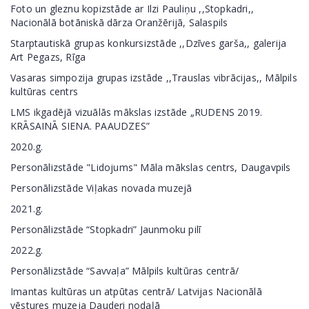
Foto un gleznu kopizstāde ar Ilzi Pauliņu ,,Stopkadri,,
Nacionālā botāniskā dārza Oranžērijā, Salaspils
Starptautiskā grupas konkursizstāde ,,Dzīves garša,, galerija
Art Pegazs, Rīga
Vasaras simpozija grupas izstāde ,,Trauslas vibrācijas,, Mālpils
kultūras centrs
LMS ikgadējā vizuālās mākslas izstāde „RUDENS 2019.
KRĀSAINĀ SIENA. PAAUDZES”
2020.g.
Personālizstāde "Lidojums" Māla mākslas centrs, Daugavpils
Personālizstāde Viļakas novada muzejā
2021.g.
Personālizstāde “Stopkadri” Jaunmoku pilī
2022.g.
Personālizstāde “Savvaļa” Mālpils kultūras centrā/
Imantas kultūras un atpūtas centrā/ Latvijas Nacionālā
vēstures muzeja Dauderi nodaļā