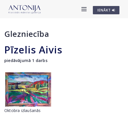
IENĀKT
Glezniecība
Pīzelis Aivis
piedāvājumā 1 darbs
Oktobra izlaušanās