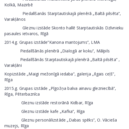
Kolkā, Mazirbē
Piedalīšanās Starptautiskajā plenērā „Baltā pilsēta”,
Varakļānos
Gleznu izstāde Skonto hallē Starptautiskās Dzīvnieku
pasaules ietvaros, Rīgā
2014.g. Grupas izstāde”Kanona mantojums”, LMA
Piedalīšānās plenērā „Dialogā ar koku”, Mālpils
Piedalīšānās Starptautiskajā plenērā „Baltā pilsēta” ,
Varakļāni
Kopizstāde „Maigi mežonīgā iedaba”, galerija „Ilgais ceļš”,
Rīga
2015.g. Grupas izstāde „Pīgožņa balva ainavu glezniecībā”,
Rīga, Pēterbaznīca
Gleznu izstāde restorānā Kidbar, Rīga
Gleznu izstāde kafe „Kafka”, Rīga
Gleznu personālizstāde „Dabas spēks”, O. Vācieša
muzejs, Rīga