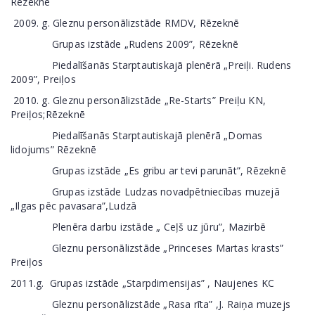
Rēzeknē
2009. g. Gleznu personālizstāde RMDV, Rēzeknē
Grupas izstāde „Rudens 2009”, Rēzeknē
Piedalīšanās Starptautiskajā plenērā „Preiļi. Rudens
2009”, Preiļos
2010. g. Gleznu personālizstāde „Re-Starts” Preiļu KN,
Preiļos;Rēzeknē
Piedalīšanās Starptautiskajā plenērā „Domas
lidojums” Rēzeknē
Grupas izstāde „Es gribu ar tevi parunāt”, Rēzeknē
Grupas izstāde Ludzas novadpētniecības muzejā
„Ilgas pēc pavasara”,Ludzā
Plenēra darbu izstāde „ Ceļš uz jūru”, Mazirbē
Gleznu personālizstāde „Princeses Martas krasts”
Preiļos
2011.g. Grupas izstāde „Starpdimensijas” , Naujenes KC
Gleznu personālizstāde „Rasa rīta” ,J. Raiņa muzejs