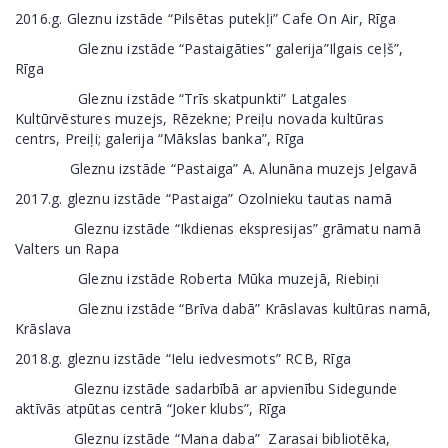
2016.g. Gleznu izstāde “Pilsētas putekļi” Cafe On Air, Rīga
Gleznu izstāde “Pastaigāties” galerija”Ilgais ceļš”,
Rīga
Gleznu izstāde “Trīs skatpunkti” Latgales
Kultūrvēstures muzejs, Rēzekne; Preiļu novada kultūras
centrs, Preiļi; galerija “Mākslas banka”, Rīga
Gleznu izstāde “Pastaiga” A. Alunāna muzejs Jelgavā
2017.g. gleznu izstāde “Pastaiga” Ozolnieku tautas namā
Gleznu izstāde “Ikdienas ekspresijas” grāmatu namā
Valters un Rapa
Gleznu izstāde Roberta Mūka muzejā, Riebiņi
Gleznu izstāde “Brīva dabā” Krāslavas kultūras namā,
Krāslava
2018.g. gleznu izstāde “Ielu iedvesmots” RCB, Rīga
Gleznu izstāde sadarbībā ar apvienību Sidegunde
aktīvās atpūtas centrā “Joker klubs”, Rīga
Gleznu izstāde “Mana daba” Zarasai bibliotēka,