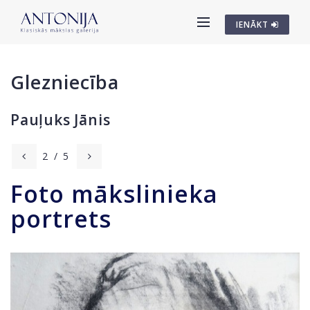
IENĀKT
Glezniecība
Pauļuks Jānis
2
/
5
Foto mākslinieka
portrets