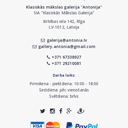
Klasiskās mākslas galerija "Antonija"
SIA "Klasiskās Mākslas Galerija"
Brīvības iela 142, Rīga
LV-1012, Latvija
galerija@antonia.lv
gallery.antonia@gmail.com
+371 67338927
+371 29210081
Darba laiks:
Pirmdiena - piektdiena: 10:00 - 18:00
Sestdiena: pēc vienošanās
Svētdiena: brīvs