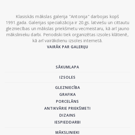
Klasiskās mākslas galerija "Antonija" darbojas kopš
1991.gada. Galerijas specializācija ir 20.gs. latviešu un cittautu
glezniecības un mākslas priekšmetu vecmeistaru, kā arī jauno
mākslinieku darbi. Periodiski tiek organizētas izsoles klātienē,
kā arī vairākdienu izsoles internetā.
VAIRĀK PAR GALERIJU
SĀKUMLAPA
IZSOLES
GLEZNIECĪBA
GRAFIKA
PORCELĀNS
ANTIKVĀRIE PRIEKŠMETI
DIZAINS
IESPIEDDARBI
MĀKSLINIEKI