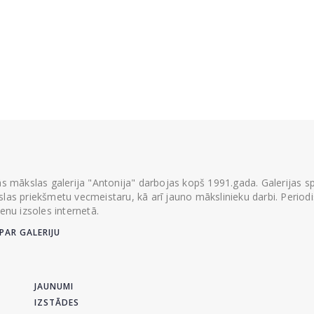
ās mākslas galerija "Antonija" darbojas kopš 1991.gada. Galerijas spec
las priekšmetu vecmeistaru, kā arī jauno mākslinieku darbi. Periodisk
ienu izsoles internetā.
PAR GALERIJU
JAUNUMI
IZSTĀDES