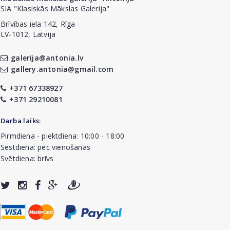
SIA "Klasiskās Mākslas Galerija"
Brīvības iela 142, Rīga
LV-1012, Latvija
galerija@antonia.lv
gallery.antonia@gmail.com
+371 67338927
+371 29210081
Darba laiks:
Pirmdiena - piektdiena: 10:00 - 18:00
Sestdiena: pēc vienošanās
Svētdiena: brīvs