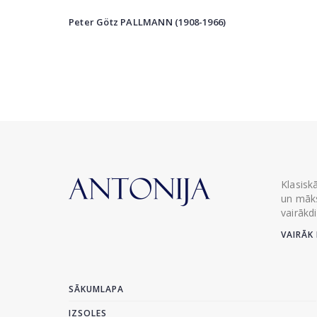
Peter Götz PALLMANN (1908-1966)
Klasisk
un māks
vairākd
VAIRĀK 
SĀKUMLAPA
IZSOLES