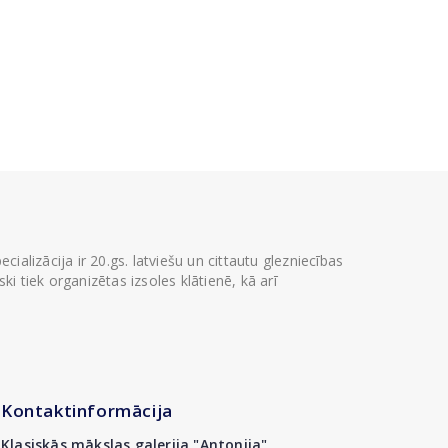
ializācija ir 20.gs. latviešu un cittautu glezniecības
i tiek organizētas izsoles klātienē, kā arī
Kontaktinformācija
Klasiskās mākslas galerija "Antonija"