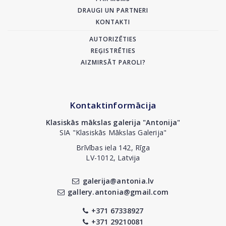
DRAUGI UN PARTNERI
KONTAKTI
AUTORIZĒTIES
REĢISTRĒTIES
AIZMIRSĀT PAROLI?
Kontaktinformācija
Klasiskās mākslas galerija "Antonija"
SIA "Klasiskās Mākslas Galerija"
Brīvības iela 142, Rīga
LV-1012, Latvija
galerija@antonia.lv
gallery.antonia@gmail.com
+371 67338927
+371 29210081