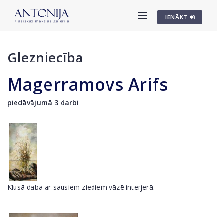
IENĀKT
Glezniecība
Magerramovs Arifs
piedāvājumā 3 darbi
Klusā daba ar sausiem ziediem vāzē interjerā.