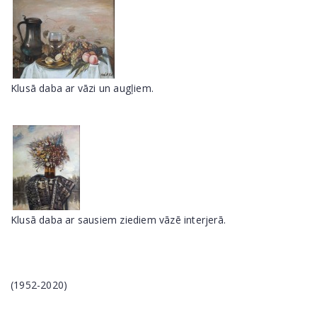
Klusā daba ar vāzi un augļiem.
Klusā daba ar sausiem ziediem vāzē interjerā.
(1952-2020)