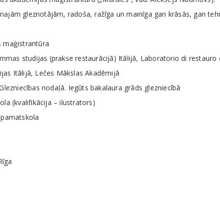
jaunajām gleznotājām, radoša, ražīga un mainīga gan krāsās, gan te
maģistrantūra
tudijas (prakse restaurācijā) Itālijā, Laboratorio di restauro
 Itālijā, Lečes Mākslas Akadēmijā
iecības nodaļā. Iegūts bakalaura grāds glezniecībā
(kvalifikācija – ilustrators)
 pamatskola
Rīga