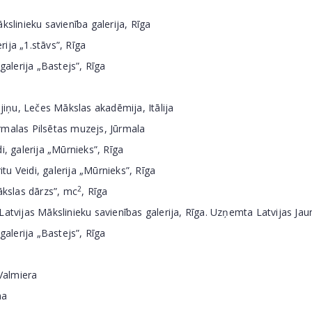
slinieku savienība galerija, Rīga
rija „1.stāvs”, Rīga
alerija „Bastejs”, Rīga
jiņu, Lečes Mākslas akadēmija, Itālija
malas Pilsētas muzejs, Jūrmala
, galerija „Mūrnieks”, Rīga
 Veidi, galerija „Mūrnieks”, Rīga
2
ākslas dārzs”, mc
, Rīga
tvijas Mākslinieku savienības galerija, Rīga. Uzņemta Latvijas Jau
alerija „Bastejs”, Rīga
Valmiera
na