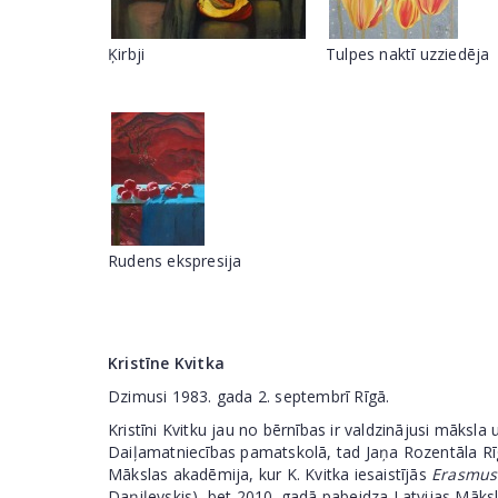
Ķirbji
Tulpes naktī uzziedēja
Rudens ekspresija
Kristīne Kvitka
Dzimusi 1983. gada 2. septembrī Rīgā.
Kristīni Kvitku jau no bērnības ir valdzinājusi māks
Daiļamatniecības pamatskolā, tad Jaņa Rozentāla Rīg
Mākslas akadēmija, kur K. Kvitka iesaistījās
Erasmus
Daņiļevskis), bet 2010. gadā pabeidza Latvijas Māks