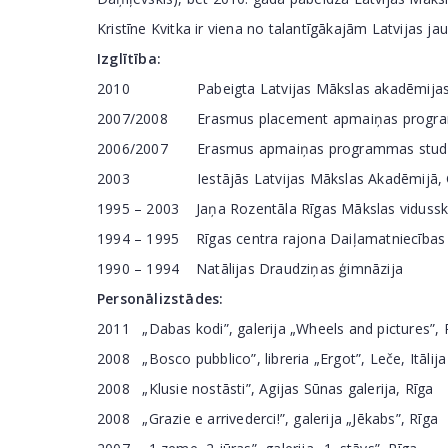
Kristīne Kvitka ir viena no talantīgākajām Latvijas 
Izglītība:
2010 Pabeigta Latvijas Mākslas akadēmijas 
2007/2008 Erasmus placement apmaiņas programmas s
2006/2007 Erasmus apmaiņas programmas studijas
2003 Iestājās Latvijas Mākslas Akadēmijā, Glezn
1995 – 2003 Jaņa Rozentāla Rīgas Mākslas vidusskola 
1994 – 1995 Rīgas centra rajona Daiļamatniecības
1990 – 1994 Natālijas Draudziņas ģimnāzija
Personālizstādes:
2011 „Dabas kodi”, galerija „Wheels and pictures”, 
2008 „Bosco pubblico”, libreria „Ergot”, Leče, Itālija
2008 „Klusie nostāsti”, Agijas Sūnas galerija, Rīga
2008 „Grazie e arrivederci!”, galerija „Jēkabs”, Rīga