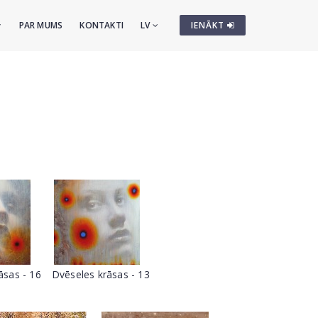
PAR MUMS
KONTAKTI
LV
IENĀKT
āsas - 16
Dvēseles krāsas - 13