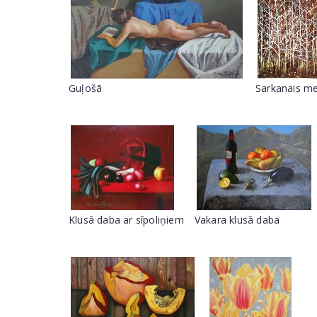
Guļošā
Sarkanais m
Klusā daba ar sīpoliņiem
Vakara klusā daba