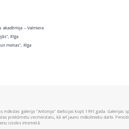
s akadēmija – Valmiera
jās”, Rīga
un meitas”, Rīga
ās mākslas galerija "Antonija" darbojas kopš 1991.gada. Galerijas spec
las priekšmetu vecmeistaru, kā arī jauno mākslinieku darbi. Periodisk
ienu izsoles internetā.