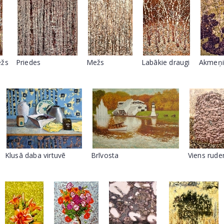
ežs
Priedes
Mežs
Labākie draugi
Akmeņi
Klusā daba virtuvē
Brīvosta
Viens rude