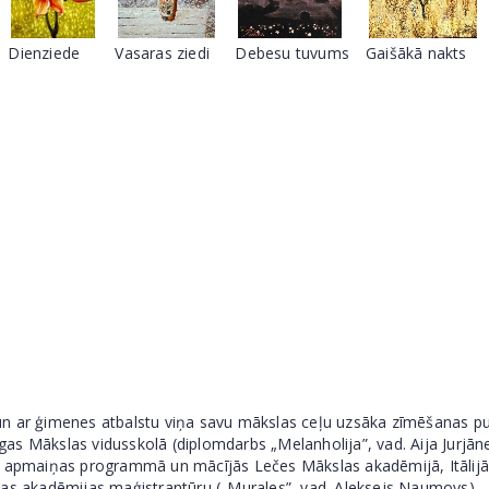
Dienziede
Vasaras ziedi
Debesu tuvums
Gaišākā nakts
la un ar ģimenes atbalstu viņa savu mākslas ceļu uzsāka zīmēšanas p
as Mākslas vidusskolā (diplomdarbs „Melanholija”, vad. Aija Jurjā
apmaiņas programmā un mācījās Lečes Mākslas akadēmijā, Itālijā
las akadēmijas maģistrantūru („Murales”, vad. Aleksejs Naumovs).