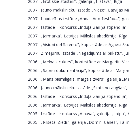
2007 „Erotiskie stāstiņi”, galerija „1. stāvs”, Rīga
2007 Jauno mākslinieku izstāde „Nieze”, Latvijas Māk
2007 Labdarības izstāde „Annai. Ar mīlestību...”, gale
2007 Izstāde – konkurss „Induļa Zariņa stipendija”, g
2007 „Jarmarka”, Latvijas Mākslas akadēmija, Rīga
2007 „Visioni del Salento”, kopizstāde ar Agnesi Sku
2007 Zīmējumu izstāde „Negadījums ar pirkstu”, Jūr
2006 „Melnais cukurs”, kopizstāde ar Margaritu Veidi
2006 „Sapņu dokumentācija”, kopizstāde ar Margaritu
2006 „Mans piemīlīgais, maigais zvērs”, galerija „M
2006 Jauno mākslinieku izstāde „Skats no augšas”, La
2006 Izstāde – konkurss „Induļa Zariņa stipendija”, g
2006 „Jarmarka”, Latvijas Mākslas akadēmija, Rīga
2005 Izstāde – konkurss „Ainava”, galerija „Laipa”, 
2005 „Pilsēta. Ziedi.”, galerija „Domini Canes”, Talli