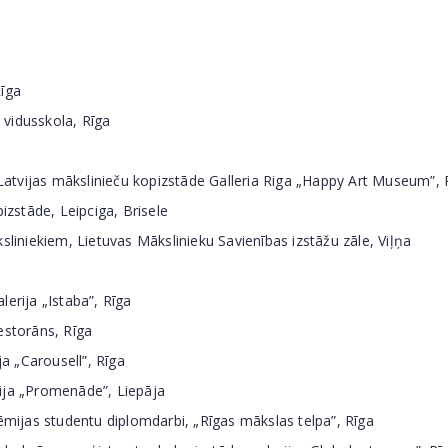
īga
vidusskola, Rīga
 Latvijas mākslinieču kopizstāde Galleria Riga „Happy Art Museum”, 
izstāde, Leipciga, Brisele
liniekiem, Lietuvas Mākslinieku Savienības izstāžu zāle, Viļņa
erija „Istaba”, Rīga
estorāns, Rīga
a „Carousell”, Rīga
ija „Promenāde”, Liepāja
ēmijas studentu diplomdarbi, „Rīgas mākslas telpa”, Rīga