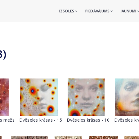
IZSOLES
PIEDĀVĀJUMS
JAUNUMI
3)
ts mežs
Dvēseles krāsas - 15
Dvēseles krāsas - 10
Dvēseles kr