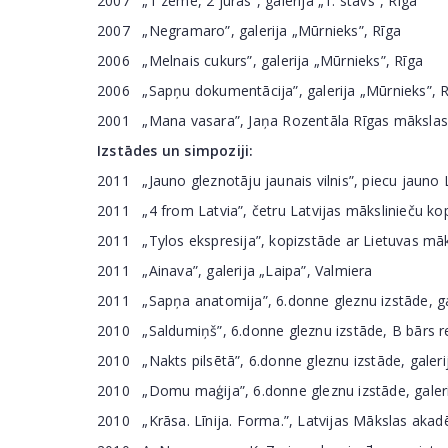
2007 „1 zeme, 2 jūras”, galerija „1. stāvs”, Rīga
2007 „Negramaro”, galerija „Mūrnieks”, Rīga
2006 „Melnais cukurs”, galerija „Mūrnieks”, Rīga
2006 „Sapņu dokumentācija”, galerija „Mūrnieks”, R
2001 „Mana vasara”, Jaņa Rozentāla Rīgas mākslas 
Izstādes un simpoziji:
2011 „Jauno gleznotāju jaunais vilnis”, piecu jauno
2011 „4 from Latvia”, četru Latvijas mākslinieču kop
2011 „Tylos ekspresija”, kopizstāde ar Lietuvas māks
2011 „Ainava”, galerija „Laipa”, Valmiera
2011 „Sapņa anatomija”, 6.donne gleznu izstāde, gal
2010 „Saldumiņš”, 6.donne gleznu izstāde, B bārs r
2010 „Nakts pilsētā”, 6.donne gleznu izstāde, galerij
2010 „Domu maģija”, 6.donne gleznu izstāde, galer
2010 „Krāsa. Līnija. Forma.”, Latvijas Mākslas akad