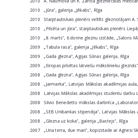
2010 A. Naumova un K. Zariņa glezniecības meistarda
2010 „Jūra”, galerija „Jēkabs”, Rīga
2010 Starptautiskais plenērs veltīts gleznotājam A.
2010 „Pilsēta un jūra”, starptautiskais plenērs Liepā
2010 „8. marts”, 6.donne gleznu izstāde, „Salons Mā
2009 „Tabula rasa”, galerija „Jēkabs”, Rīga
2009 „Gada glezna”, Agijas Sūnas galerija, Rīga
2009 „Eiropas pilsētas latviešu mākslinieku gleznās”,
2008 „Gada glezna”, Agijas Sūnas galerija, Rīga
2008 „Jarmarka”, Latvijas Mākslas akadēmijas aula,
2008 Latvijas Mākslas akadēmijas studentu darbu iz
2008 Silvio Benedetto mākslas darbnīca „Laboratorio A
2008 „SEB Unibankas stipendija”, Latvijas Mākslas ak
2008 „Glezna uz koka”, galerija „Bastejs”, Rīga
2007 „Una terra, due mari”, kopizstade ar Agnesi Skuj