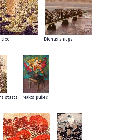
 zied
Dienas sniegs
ns stāsts
Nakts puķes