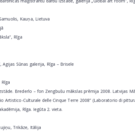
rbnīcas maģistrantu darbu izstāde, galerija „Global art room”, Rī
 Samuolis, Kauņa, Lietuva
jā
ksla”, Rīga
 Agijas Sūnas galerija, Rīga – Brisele
 Rīga
stāde. Brederlo – fon Zengbušu mākslas prēmija 2008. Latvijas Mā
rtistico-Culturale delle Cinque Terre 2008” (Laboratorio di pittura
adēmija, Rīga. Iegūta 2. vieta.
iņu, Trikāze, Itālija