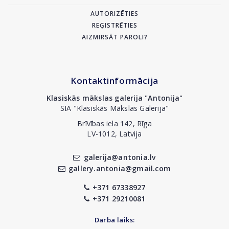
AUTORIZĒTIES
REĢISTRĒTIES
AIZMIRSĀT PAROLI?
Kontaktinformācija
Klasiskās mākslas galerija "Antonija"
SIA "Klasiskās Mākslas Galerija"
Brīvības iela 142, Rīga
LV-1012, Latvija
galerija@antonia.lv
gallery.antonia@gmail.com
+371 67338927
+371 29210081
Darba laiks: