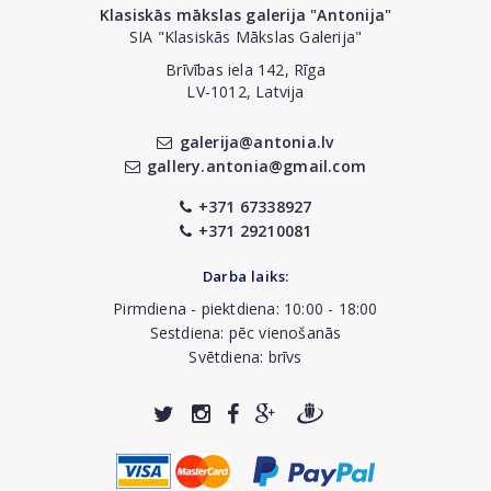
Klasiskās mākslas galerija "Antonija"
SIA "Klasiskās Mākslas Galerija"
Brīvības iela 142, Rīga
LV-1012, Latvija
galerija@antonia.lv
gallery.antonia@gmail.com
+371 67338927
+371 29210081
Darba laiks:
Pirmdiena - piektdiena: 10:00 - 18:00
Sestdiena: pēc vienošanās
Svētdiena: brīvs