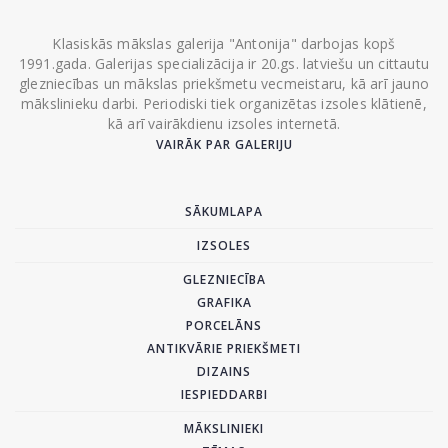
Klasiskās mākslas galerija "Antonija" darbojas kopš
1991.gada. Galerijas specializācija ir 20.gs. latviešu un cittautu
glezniecības un mākslas priekšmetu vecmeistaru, kā arī jauno
mākslinieku darbi. Periodiski tiek organizētas izsoles klātienē,
kā arī vairākdienu izsoles internetā.
VAIRĀK PAR GALERIJU
SĀKUMLAPA
IZSOLES
GLEZNIECĪBA
GRAFIKA
PORCELĀNS
ANTIKVĀRIE PRIEKŠMETI
DIZAINS
IESPIEDDARBI
MĀKSLINIEKI