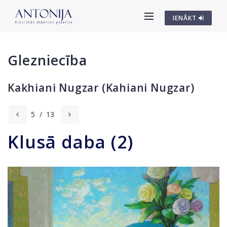
IENĀKT
Glezniecība
Kakhiani Nugzar (Kahiani Nugzar)
5
/
13
Klusā daba (2)