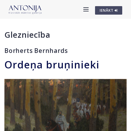
IENĀKT
Glezniecība
Borherts Bernhards
Ordeņa bruņinieki