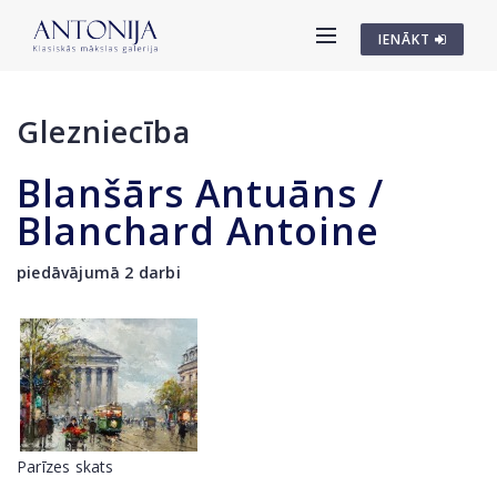
IENĀKT
Glezniecība
Blanšārs Antuāns /
Blanchard Antoine
piedāvājumā 2 darbi
Parīzes skats