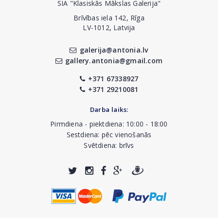
SIA "Klasiskās Mākslas Galerija"
Brīvības iela 142, Rīga
LV-1012, Latvija
galerija@antonia.lv
gallery.antonia@gmail.com
+371 67338927
+371 29210081
Darba laiks:
Pirmdiena - piektdiena: 10:00 - 18:00
Sestdiena: pēc vienošanās
Svētdiena: brīvs