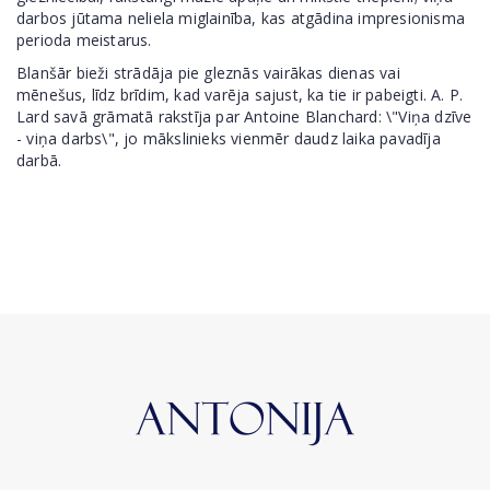
darbos jūtama neliela miglainība, kas atgādina impresionisma
perioda meistarus.
Blanšār bieži strādāja pie gleznās vairākas dienas vai
mēnešus, līdz brīdim, kad varēja sajust, ka tie ir pabeigti. A. P.
Lard savā grāmatā rakstīja par Antoine Blanchard: \"Viņa dzīve
- viņa darbs\", jo mākslinieks vienmēr daudz laika pavadīja
darbā.