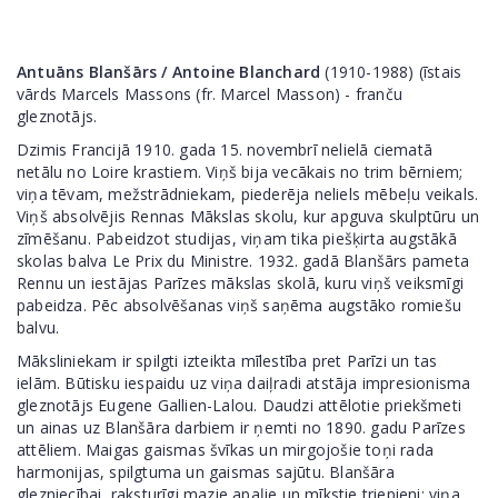
Antuāns Blanšārs / Antoine Blanchard
(1910-1988) (īstais
vārds Marcels Massons (fr. Marcel Masson) - franču
gleznotājs.
Dzimis Francijā 1910. gada 15. novembrī nelielā ciematā
netālu no Loire krastiem. Viņš bija vecākais no trim bērniem;
viņa tēvam, mežstrādniekam, piederēja neliels mēbeļu veikals.
Viņš absolvējis Rennas Mākslas skolu, kur apguva skulptūru un
zīmēšanu. Pabeidzot studijas, viņam tika piešķirta augstākā
skolas balva Le Prix du Ministre. 1932. gadā Blanšārs pameta
Rennu un iestājas Parīzes mākslas skolā, kuru viņš veiksmīgi
pabeidza. Pēc absolvēšanas viņš saņēma augstāko romiešu
balvu.
Māksliniekam ir spilgti izteikta mīlestība pret Parīzi un tas
ielām. Būtisku iespaidu uz viņa daiļradi atstāja impresionisma
gleznotājs Eugene Gallien-Lalou. Daudzi attēlotie priekšmeti
un ainas uz Blanšāra darbiem ir ņemti no 1890. gadu Parīzes
attēliem. Maigas gaismas švīkas un mirgojošie toņi rada
harmonijas, spilgtuma un gaismas sajūtu. Blanšāra
glezniecībai, raksturīgi mazie apaļie un mīkstie triepieni; viņa