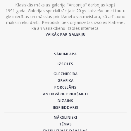
Klasiskās mākslas galerija "Antonija" darbojas kopš
1991.gada. Galerijas specializācija ir 20.gs. latviešu un cittautu
glezniecības un mākslas priekšmetu vecmeistaru, kā arī jauno
mākslinieku darbi. Periodiski tiek organizētas izsoles klātienē,
kā arī vairākdienu izsoles internetā.
VAIRĀK PAR GALERIJU
SĀKUMLAPA
IZSOLES
GLEZNIECĪBA
GRAFIKA
PORCELĀNS
ANTIKVĀRIE PRIEKŠMETI
DIZAINS
IESPIEDDARBI
MĀKSLINIEKI
TĒMAS
EKSKLUZĪVAS DĀVANAS