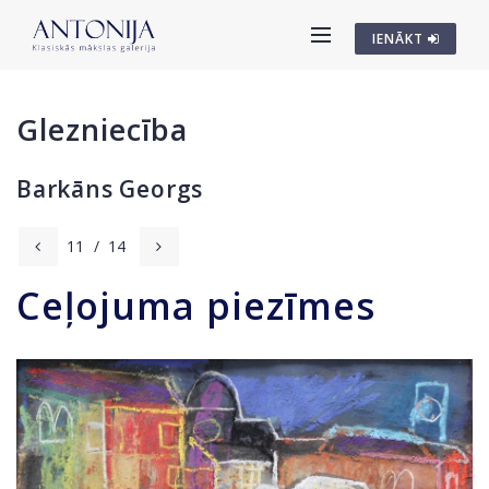
IENĀKT
Glezniecība
Barkāns Georgs
11
/
14
Ceļojuma piezīmes