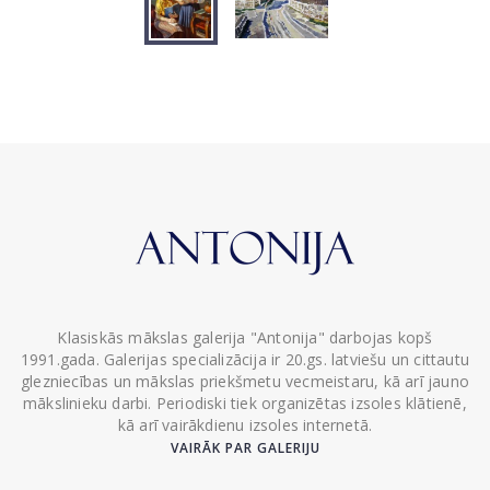
Klasiskās mākslas galerija "Antonija" darbojas kopš
1991.gada. Galerijas specializācija ir 20.gs. latviešu un cittautu
glezniecības un mākslas priekšmetu vecmeistaru, kā arī jauno
mākslinieku darbi. Periodiski tiek organizētas izsoles klātienē,
kā arī vairākdienu izsoles internetā.
VAIRĀK PAR GALERIJU