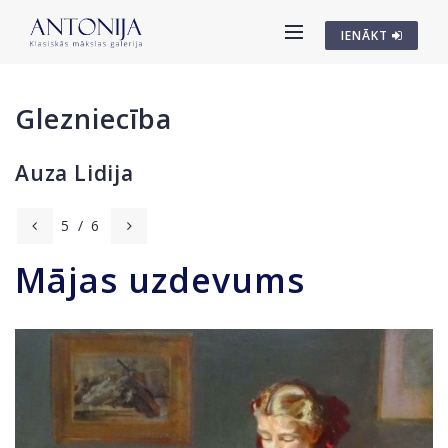
IENĀKT
Glezniecība
Auza Lidija
5
/
6
Mājas uzdevums