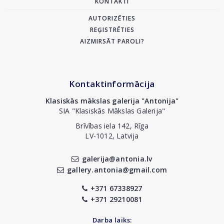
KONTAKTI
AUTORIZĒTIES
REĢISTRĒTIES
AIZMIRSĀT PAROLI?
Kontaktinformācija
Klasiskās mākslas galerija "Antonija"
SIA "Klasiskās Mākslas Galerija"
Brīvības iela 142, Rīga
LV-1012, Latvija
galerija@antonia.lv
gallery.antonia@gmail.com
+371 67338927
+371 29210081
Darba laiks: