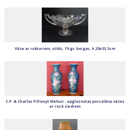
Vāze ar rokturiem, stikls, 19.gs. beigas, h 20x33,5cm
C.P. & Charles Pillivuyt Mehun - apgleznotas porcelāna vāzes
ar rozā ziediem