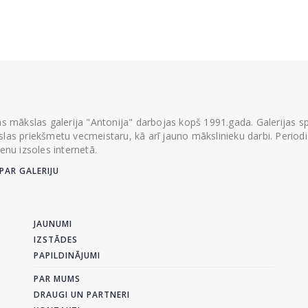
ās mākslas galerija "Antonija" darbojas kopš 1991.gada. Galerijas spec
las priekšmetu vecmeistaru, kā arī jauno mākslinieku darbi. Periodisk
ienu izsoles internetā.
PAR GALERIJU
JAUNUMI
IZSTĀDES
PAPILDINĀJUMI
PAR MUMS
DRAUGI UN PARTNERI