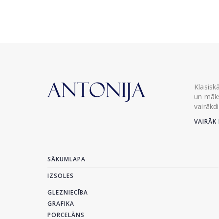
Klasisk
un māks
vairākd
VAIRĀK 
SĀKUMLAPA
IZSOLES
GLEZNIECĪBA
GRAFIKA
PORCELĀNS