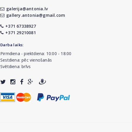
galerija@antonia.lv
gallery.antonia@gmail.com
+371 67338927
+371 29210081
Darba laiks:
Pirmdiena - piektdiena: 10:00 - 18:00
Sestdiena: pēc vienošanās
Svētdiena: brīvs