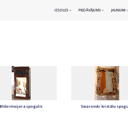
IZSOLES
PIEDĀVĀJUMS
JAUNUMI
Bīdermeijera spogulis
Swarovski kristālu spogu