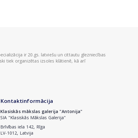
ializācija ir 20.gs. latviešu un cittautu glezniecības
i tiek organizētas izsoles klātienē, kā arī
Kontaktinformācija
Klasiskās mākslas galerija "Antonija"
SIA "Klasiskās Mākslas Galerija"
Brīvības iela 142, Rīga
LV-1012, Latvija