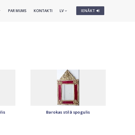
PAR MUMS
KONTAKTI
LV
IENĀKT
lis
Barokas stilā spogulis