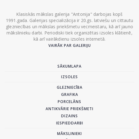
Klasiskās mākslas galerija "Antonija" darbojas kopš
1991.gada. Galerijas specializācija ir 20.gs. latviešu un cittautu
glezniecības un mākslas priekšmetu vecmeistaru, kā arī jauno
mākslinieku darbi. Periodiski tiek organizētas izsoles klātienē,
kā arī vairākdienu izsoles internetā.
VAIRĀK PAR GALERIJU
SĀKUMLAPA
IZSOLES
GLEZNIECĪBA
GRAFIKA
PORCELĀNS
ANTIKVĀRIE PRIEKŠMETI
DIZAINS
IESPIEDDARBI
MĀKSLINIEKI