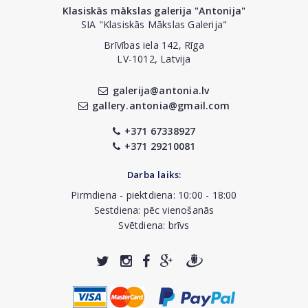
Klasiskās mākslas galerija "Antonija"
SIA "Klasiskās Mākslas Galerija"
Brīvības iela 142, Rīga
LV-1012, Latvija
galerija@antonia.lv
gallery.antonia@gmail.com
+371 67338927
+371 29210081
Darba laiks:
Pirmdiena - piektdiena: 10:00 - 18:00
Sestdiena: pēc vienošanās
Svētdiena: brīvs