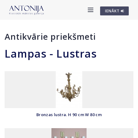
IENĀKT
Antikvārie priekšmeti
Lampas - Lustras
Bronzas lustra. H 90 cm W 80 cm