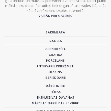
glezniecības un mākslas priekšmetu vecmeistaru, kā arī jauno
mākslinieku darbi. Periodiski tiek organizētas izsoles klātienē,
kā arī vairākdienu izsoles internetā.
VAIRĀK PAR GALERIJU
SĀKUMLAPA
IZSOLES
GLEZNIECĪBA
GRAFIKA
PORCELĀNS
ANTIKVĀRIE PRIEKŠMETI
DIZAINS
IESPIEDDARBI
MĀKSLINIEKI
TĒMAS
EKSKLUZĪVAS DĀVANAS
MĀKSLAS DARBI PAR 30-300€