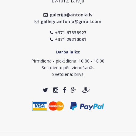
LV-1012, Latvija
galerija@antonia.lv
gallery.antonia@gmail.com
+371 67338927
+371 29210081
Darba laiks:
Pirmdiena - piektdiena: 10:00 - 18:00
Sestdiena: pēc vienošanās
Svētdiena: brīvs