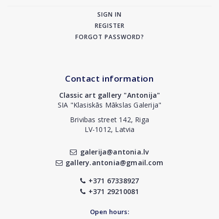
SIGN IN
REGISTER
FORGOT PASSWORD?
Contact information
Classic art gallery "Antonija"
SIA "Klasiskās Mākslas Galerija"
Brivibas street 142, Riga
LV-1012, Latvia
galerija@antonia.lv
gallery.antonia@gmail.com
+371 67338927
+371 29210081
Open hours: