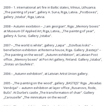
2009 – 1. international art fire in Baltic states, Vilnius, Lithuania.
„The painting of year”, gallery A. Suna, Riga, Latvia. „Postboxes”,
gallery „Istaba”, Riga, Latvia.
2008 – Autumn exxibition – „I am georgian”, Riga; „Memory boxes”
at Museum Of Applied Art, Riga, Latvia,. „The painting of year”,
gallery A. Suna;. Gallery „Istaba”.
2007 – „The world is white”, gallery „Laipa” . „Dzivības koks” –
benefaction exhibition at Reiterna house, Riga. Gallery „Bastejs” –
„The painting on the wood”. „Autumn exhibition”, at Latvian Post
office. „Memory boxes” at Pori Art gallery, Finland. Gallery „Istaba”,
„Slotas un šaufeles”.
2006 – „Autumn exhibition”, at Latvian Artist Union gallery.
2005 - „The painting on the wood”, gallery „BASTEJS” Riga. „Atvadas
Venēcijai” – autumn exhibition at layer office „Rusanovs, Rode,
Bušs”. At Durbe’s castle „The transformation of chair”. Gallery
„Carouselle” „The minniature on the wood”.