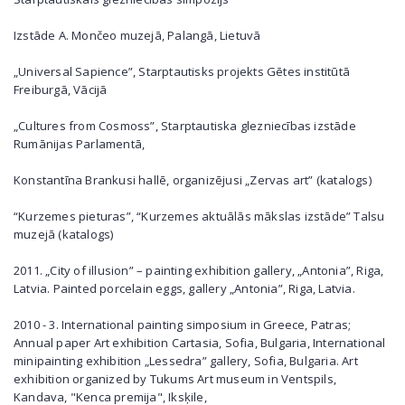
Izstāde A. Mončeo muzejā, Palangā, Lietuvā
„Universal Sapience”, Starptautisks projekts Gētes institūtā
Freiburgā, Vācijā
„Cultures from Cosmoss”, Starptautiska glezniecības izstāde
Rumānijas Parlamentā,
Konstantīna Brankusi hallē, organizējusi „Zervas art” (katalogs)
“Kurzemes pieturas”, “Kurzemes aktuālās mākslas izstāde” Talsu
muzejā (katalogs)
2011. „City of illusion” – painting exhibition gallery, „Antonia”, Riga,
Latvia. Painted porcelain eggs, gallery „Antonia”, Riga, Latvia.
2010 - 3. International painting simposium in Greece, Patras;
Annual paper Art exhibition Cartasia, Sofia, Bulgaria, International
minipainting exhibition „Lessedra” gallery, Sofia, Bulgaria. Art
exhibition organized by Tukums Art museum in Ventspils,
Kandava, "Kenca premija", Iksķile,