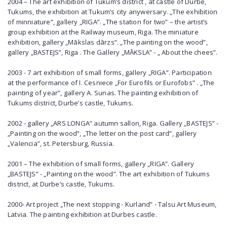
2004 – The art exhibition of Tukum’s district , at castle of Durbe,
Tukums, the exhibition at Tukum’s city anywersary. „The exhibition
of minniature”, gallery „RIGA”. „The station for two” – the artist’s
group exhibition at the Railway museum, Riga. The miniature
exhibition, gallery „Mākslas dārzs”. „The painting on the wood”,
gallery „BASTEJS”, Riga . The Gallery „MĀKSLA” - „ About the chees”.
2003 - 7 art exhibition of small forms, gallery „RIGA”. Participation
at the performance of I. Cesniece „For Eurofils or Eurofobs” . „The
painting of year”, gallery A. Sunas. The painting exhibition of
Tukums district, Durbe’s castle, Tukums.
2002 - gallery „ARS LONGA” autumn sallon, Riga. Gallery „BASTEJS” -
„Painting on the wood”, „The letter on the post card”, gallery
„Valencia”, st. Petersburg, Russia.
2001 – The exhibition of small forms, gallery „RIGA”. Gallery
„BASTEJS” - „Painting on the wood”. The art exhibition of Tukums
district, at Durbe’s castle, Tukums.
2000- Art project „The next stopping - Kurland” - Talsu Art Museum,
Latvia. The painting exhibition at Durbes castle.