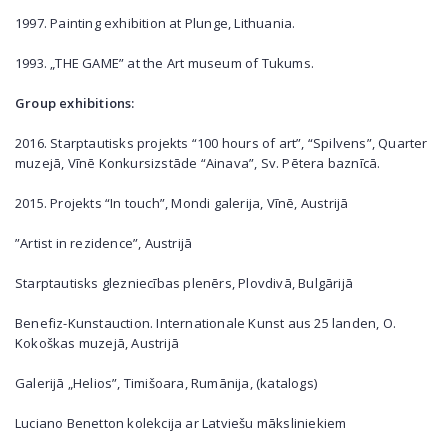
1997. Painting exhibition at Plunge, Lithuania.
1993. „THE GAME” at the Art museum of Tukums.
Group exhibitions:
2016. Starptautisks projekts “100 hours of art”, “Spilvens”, Quarter
muzejā, Vīnē Konkursizstāde “Ainava”, Sv. Pētera baznīcā.
2015. Projekts “In touch”, Mondi galerija, Vīnē, Austrijā
”Artist in rezidence”, Austrijā
Starptautisks glezniecības plenērs, Plovdivā, Bulgārijā
Benefiz-Kunstauction. Internationale Kunst aus 25 landen, O.
Kokoškas muzejā, Austrijā
Galerijā „Helios”, Timišoara, Rumānija, (katalogs)
Luciano Benetton kolekcija ar Latviešu māksliniekiem