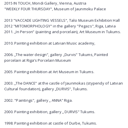
2015 IN TOUCH, Mondi Gallery, Vienna, Austria
"WEEKLY FOUR THURSDAY", Museum of Jaunmoku Palace
2013 "VACCADE LIGHTING VESSELS", Talsi Museum Exhibition Hall
2012 "MITOMORPHOLOGY" in the gallery "Pegazs", Riga, Latvia
2011. „In Person” (painting and porcelain), Art Museum in Tukums.
2010. Painting exhibition at Latvian Music academy,
2006. „The water design”, gallery „Durvis” Tukums, Painted
porcelain at Riga’s Porcelain Museum
2005. Painting exhibition at Art Museum in Tukums.
2003. „The DANCE” at the castle of Jaunmokas (stypendy of Latvian
Cultural foundation), gallery „DURVIS”, Tukums.
2002. "Paintings", gallery „ ANNA” Riga.
2000. Painting exhibition, gallery „ DURVIS” Tukums.
1998. Painting exhibition at castle of Durbe, Tukums.