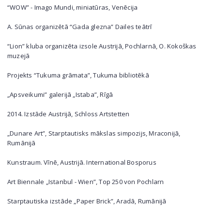
“WOW” - Imago Mundi, miniatūras, Venēcija
A. Sūnas organizētā “Gada glezna” Dailes teātrī
“Lion” kluba organizēta izsole Austrijā, Pochlarnā, O. Kokoškas
muzejā
Projekts “Tukuma grāmata”, Tukuma bibliotēkā
„Apsveikumi” galerijā „Istaba”, Rīgā
2014. Izstāde Austrijā, Schloss Artstetten
„Dunare Art”, Starptautisks mākslas simpozijs, Mraconijā,
Rumānijā
Kunstraum. Vīnē, Austrijā. International Bosporus
Art Biennale „Istanbul - Wien”, Top 250 von Pochlarn
Starptautiska izstāde „Paper Brick”, Aradā, Rumānijā