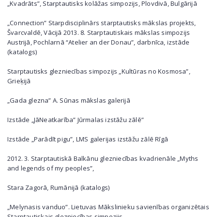
„Kvadrāts”, Starptautisks kolāžas simpozijs, Plovdivā, Bulgārijā
„Connection” Starpdisciplinārs starptautisks mākslas projekts,
Švarcvaldē, Vācijā 2013. 8. Starptautiskais mākslas simpozijs
Austrijā, Pochlarnā “Atelier an der Donau”, darbnīca, izstāde
(katalogs)
Starptautisks glezniecības simpozijs „Kultūras no Kosmosa”,
Grieķijā
„Gada glezna” A. Sūnas mākslas galerijā
Izstāde „JāNeatkarība” Jūrmalas izstāžu zālē”
Izstāde „Parādīt pigu”, LMS galerijas izstāžu zālē Rīgā
2012. 3. Starptautiskā Balkānu glezniecības kvadrienāle „Myths
and legends of my peoples”,
Stara Zagorā, Rumānijā (katalogs)
„Melynasis vanduo”. Lietuvas Mākslinieku savienības organizētais
Starptautiskais glezniecības simpozijs