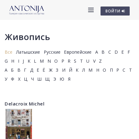
ВОЙТИ
Живопись
Все
Латышские
Русские
Европейские
A
B
C
D
E
F
G
H
I
J
K
L
M
N
O
P
R
S
T
U
V
Z
А
Б
В
Г
Д
Е
Ё
Ж
З
И
Й
К
Л
М
Н
О
П
Р
С
Т
У
Ф
Х
Ц
Ч
Ш
Щ
Э
Ю
Я
Delacroix Michel