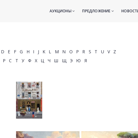
АУКЦИОНЫ
ПРЕДЛОЖЕНИЕ
НОВОС
D
E
F
G
H
I
J
K
L
M
N
O
P
R
S
T
U
V
Z
Р
С
Т
У
Ф
Х
Ц
Ч
Ш
Щ
Э
Ю
Я