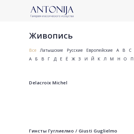
Живопись
Все
Латышские
Русские
Европейские
A
B
C
А
Б
В
Г
Д
Е
Ё
Ж
З
И
Й
К
Л
М
Н
О
П
Delacroix Michel
Гинсты Гуглиелмо / Giusti Guglielmo