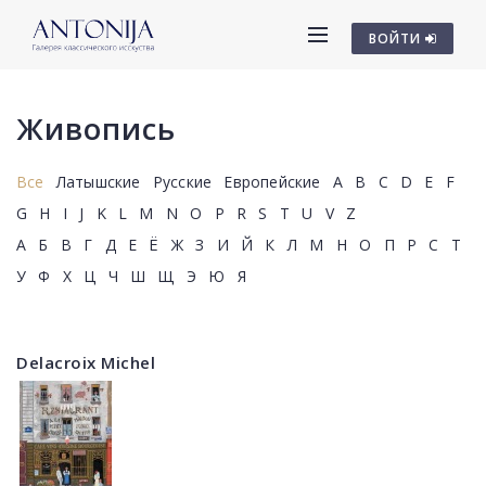
ВОЙТИ
Живопись
Все
Латышские
Русские
Европейские
A
B
C
D
E
F
G
H
I
J
K
L
M
N
O
P
R
S
T
U
V
Z
А
Б
В
Г
Д
Е
Ё
Ж
З
И
Й
К
Л
М
Н
О
П
Р
С
Т
У
Ф
Х
Ц
Ч
Ш
Щ
Э
Ю
Я
Delacroix Michel