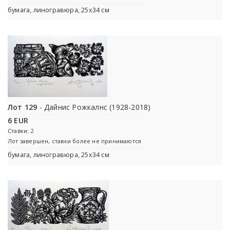
бумага, линогравюра, 25x34 см
Лот 129
- Дайнис Рожкалнс (1928-2018)
6 EUR
Ставки: 2
Лот завершен, ставки более не принимаются
бумага, линогравюра, 25x34 см