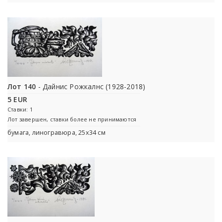
Лот 140
- Дайнис Рожкалнс (1928-2018)
5 EUR
Ставки: 1
Лот завершен, ставки более не принимаются
бумага, линогравюра, 25x34 см