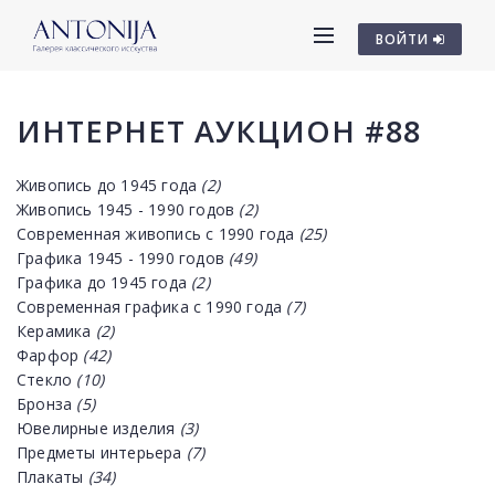
ВОЙТИ
ИНТЕРНЕТ АУКЦИОН #88
Живопись до 1945 года
(2)
Живопись 1945 - 1990 годов
(2)
Современная живопись с 1990 года
(25)
Графика 1945 - 1990 годов
(49)
Графика до 1945 года
(2)
Современная графика с 1990 года
(7)
Керамика
(2)
Фарфор
(42)
Стекло
(10)
Бронза
(5)
Ювелирные изделия
(3)
Предметы интерьера
(7)
Плакаты
(34)