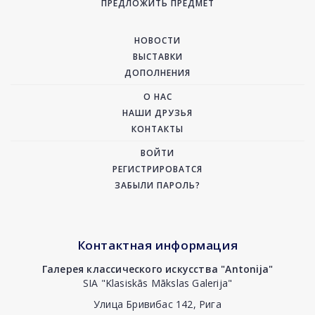
ПРЕДЛОЖИТЬ ПРЕДМЕТ
НОВОСТИ
ВЫСТАВКИ
ДОПОЛНЕНИЯ
О НАС
НАШИ ДРУЗЬЯ
КОНТАКТЫ
ВОЙТИ
РЕГИСТРИРОВАТСЯ
ЗАБЫЛИ ПАРОЛЬ?
Контактная информация
Галерея классического искусства "Antonija"
SIA "Klasiskās Mākslas Galerija"
Улица Бривибас 142, Рига