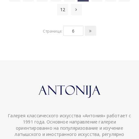
12
Страница:
Галерея классического искусства «Антония» работает с
1991 года. Основное направление галереи
ориентированно на популяризование и изучение
латышского и иностранного искусства, регулярно