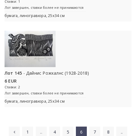
Ставки: 1
Лот завершен, ставки более не принимаются
бумага, линогравюра, 25x34 см
Лот 145
- Дайнис Рожкалнс (1928-2018)
6 EUR
Ставки: 2
Лот завершен, ставки более не принимаются
бумага, линогравюра, 25x34 см
1
..
4
5
6
7
8
..