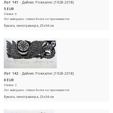
Лот 141
- Дайнис Рожкалнс (1928-2018)
5 EUR
Ставки: 0
Лот завершен, ставки более не принимаются
бумага, линогравюра, 25x34 см
Лот 142
- Дайнис Рожкалнс (1928-2018)
6 EUR
Ставки: 2
Лот завершен, ставки более не принимаются
бумага, линогравюра, 25x34 см