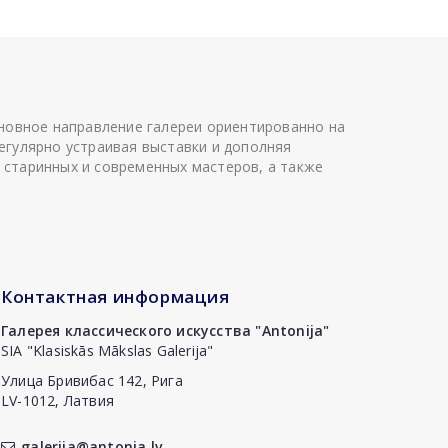
сновное направление галереи ориентированно на
егулярно устраивая выставки и дополняя
 старинных и современных мастеров, а также
Контактная информация
Галерея классического искусства "Antonija"
SIA "Klasiskās Mākslas Galerija"
Улица Бривибас 142, Рига
LV-1012, Латвия
galerija@antonia.lv