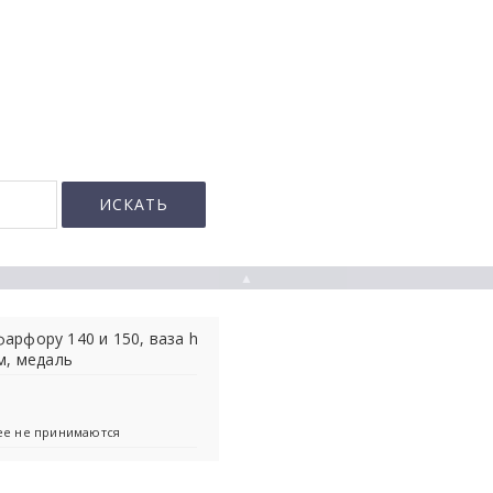
▲
арфору 140 и 150, ваза h
см, медаль
лее не принимаются