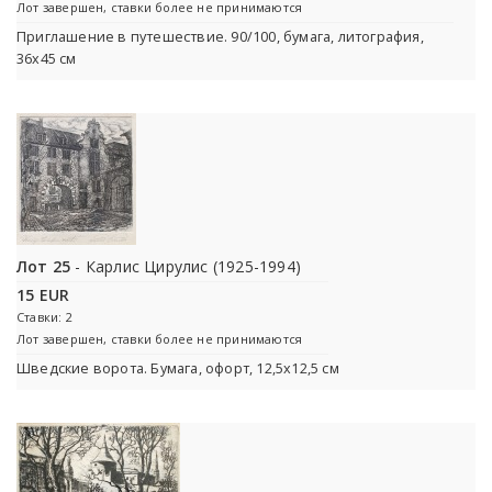
Лот завершен, ставки более не принимаются
Приглашение в путешествие. 90/100, бумага, литография,
36х45 см
Лот 25
- Карлис Цирулис (1925-1994)
15 EUR
Ставки: 2
Лот завершен, ставки более не принимаются
Шведские ворота. Бумага, офорт, 12,5х12,5 см