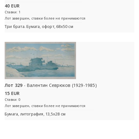
40 EUR
Ставки: 1
Лот завершен, ставки более не принимаются
Три брата. Бумага, офорт, 68х50 см
Лот 329
- Валентин Севрюков (1929-1985)
15 EUR
Ставки: 0
Лот завершен, ставки более не принимаются
Бумага, литография, 13,5х28 см