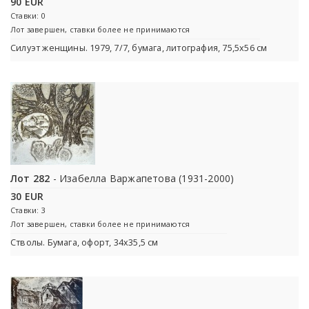
90 EUR
Ставки: 0
Лот завершен, ставки более не принимаются
Силуэт женщины. 1979, 7/7, бумага, литография, 75,5х56 см
Лот 282
- Изабелла Варжапетова (1931-2000)
30 EUR
Ставки: 3
Лот завершен, ставки более не принимаются
Стволы. Бумага, офорт, 34х35,5 см