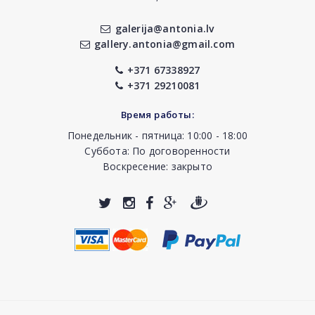
galerija@antonia.lv
gallery.antonia@gmail.com
+371 67338927
+371 29210081
Время работы:
Понедельник - пятница: 10:00 - 18:00
Суббота: По договоренности
Воскресение: закрыто