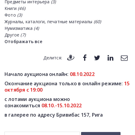
Предметы интерьера
(3)
Книги
(46)
Фото
(3)
Журналы, каталоги, печатные материалы
(60)
Нумизматика
(4)
Другое
(7)
Отображать все
Делится:
Начало аукциона онлайн:
08
.10.2022
Окончание аукциона только в онлайн режиме:
15
октября
с
19
:00
с лотами аукциона можно
ознакомиться
08.10.-15.10.2022
в галерее по адресу Бривибас 157, Рига