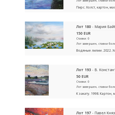
Лот завершен, ставки бо
Пирс. Холст, картон, ма
Лот 180
- Мария Байб
150 EUR
Ставки: 0
Лот завершен, ставки бо
Водяные лилии. 2022. Хо
Лот 193
- В. Констан
50 EUR
Ставки: 0
Лот завершен, ставки бо
К закату. 1998. Картон, 
Лот 197
- Павел Кня