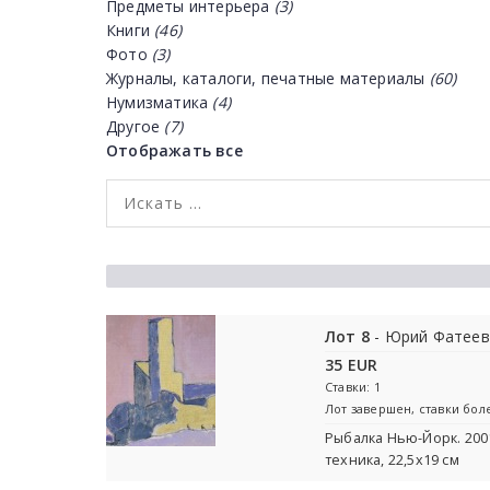
Предметы интерьера
(3)
Книги
(46)
Фото
(3)
Журналы, каталоги, печатные материалы
(60)
Нумизматика
(4)
Другое
(7)
Отображать все
Лот 8
- Юрий Фатеев 
35 EUR
Ставки: 1
Лот завершен, ставки бо
Рыбалка Нью-Йорк. 2001
техника, 22,5х19 см