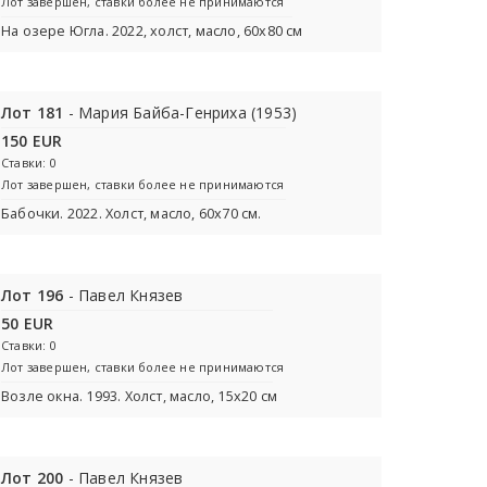
Лот завершен, ставки более не принимаются
На озере Югла. 2022, холст, масло, 60х80 см
Лот 181
- Мария Байба-Генриха (1953)
150 EUR
Ставки: 0
Лот завершен, ставки более не принимаются
Бабочки. 2022. Холст, масло, 60х70 см.
Лот 196
- Павел Князев
50 EUR
Ставки: 0
Лот завершен, ставки более не принимаются
Возле окна. 1993. Холст, масло, 15x20 cм
Лот 200
- Павел Князев