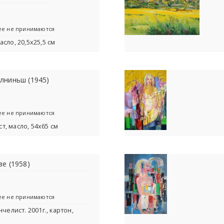
лее не принимаются
асло, 20,5x25,5 cм
лниньш (1945)
лее не принимаются
т, масло, 54х65 см
зе (1958)
лее не принимаются
елист. 2001г., картон,