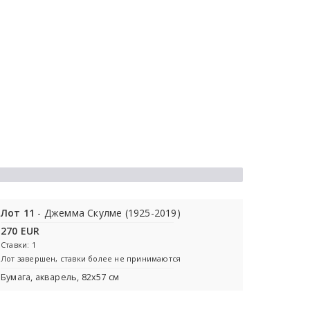
Лот 11
- Джемма Скулме (1925-2019)
270 EUR
Ставки: 1
Лот завершен, ставки более не принимаются
Бумага, акварель, 82х57 см