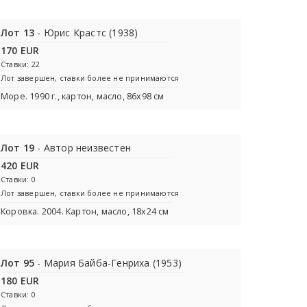
Лот 13
- Юрис Крастс (1938)
170 EUR
Ставки: 22
Лот завершен, ставки более не принимаются
Море. 1990 г., картон, масло, 86х98 см
Лот 19
- Автор неизвестен
420 EUR
Ставки: 0
Лот завершен, ставки более не принимаются
Коровка. 2004. Картон, масло, 18х24 см
Лот 95
- Мария Байба-Генриха (1953)
180 EUR
Ставки: 0