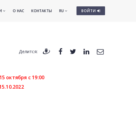
ТИ
О НАС
КОНТАКТЫ
RU
ВОЙТИ
Делится:
15 октября
с
19
:00
-15.10.2022