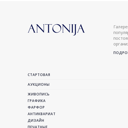
Галере
популя
постоя
органи
ПОДРОБ
СТАРТОВАЯ
АУКЦИОНЫ
ЖИВОПИСЬ
ГРАФИКА
ФАРФОР
АНТИКВАРИАТ
ДИЗАЙН
ПЕЧАТНЫЕ