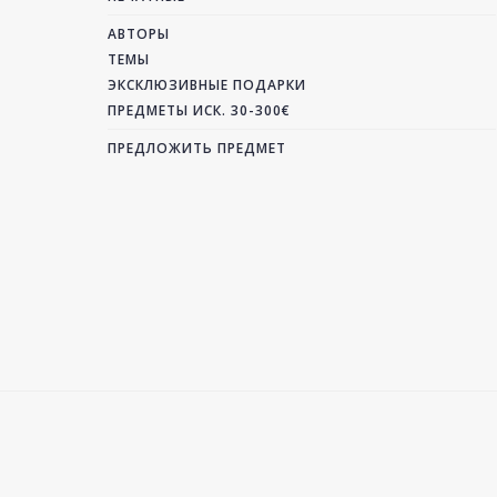
АВТОРЫ
ТЕМЫ
ЭКСКЛЮЗИВНЫЕ ПОДАРКИ
ПРЕДМЕТЫ ИСК. 30-300€
ПРЕДЛОЖИТЬ ПРЕДМЕТ