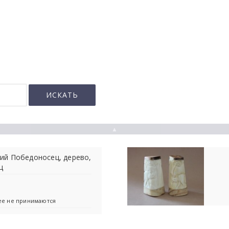
▲
ий Победоносец, дерево,
ц
лее не принимаются