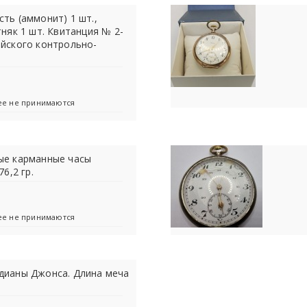
ть (аммонит) 1 шт.,
тняк 1 шт. Квитанция № 2-
ийского контрольно-
лее не принимаются
ые карманные часы
76,2 гр.
лее не принимаются
дианы Джонса. Длина меча