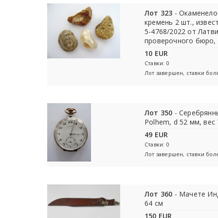
Лот 323
- Окаменелос
кремень 2 шт., извес
5-4768/2022 от Латв
проверочного бюро,
10 EUR
Ставки: 0
Лот завершен, ставки бо
Лот 350
- Серебрянн
Polhem, d 52 мм, вес 
49 EUR
Ставки: 0
Лот завершен, ставки бо
Лот 360
- Мачете Ин
64 см
150 EUR