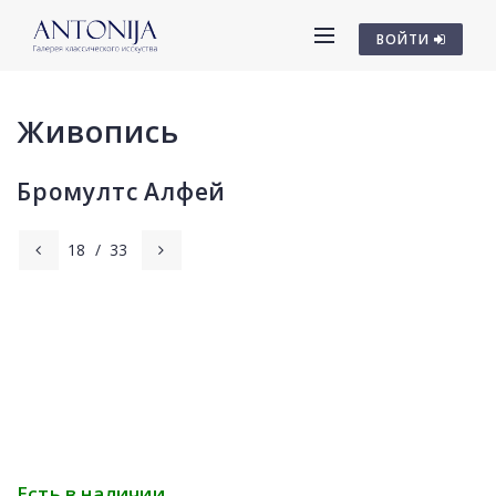
ВОЙТИ
Живопись
Бромултс Алфей
18
/
33
Есть в наличии