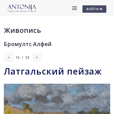
ВОЙТИ
Живопись
Бромултс Алфей
16
/
33
Латгальский пейзаж