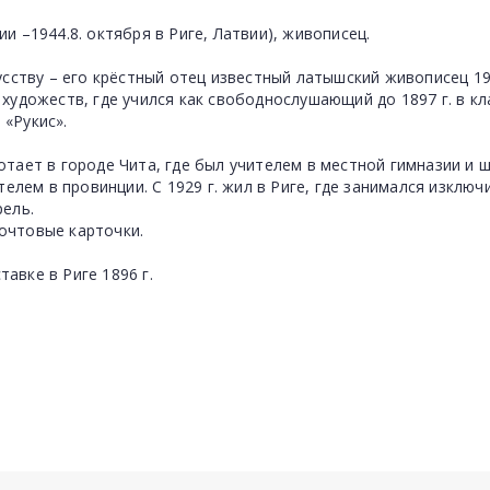
ии –1944.8. октября в Риге, Латвии), живописец.
сству – его крёстный отец известный латышский живописец 19 в
художеств, где учился как свободнослушающий до 1897 г. в кл
«Рукис».
отает в городе Чита, где был учителем в местной гимназии и 
телем в провинции. С 1929 г. жил в Риге, где занимался изклю
рель.
очтовые карточки.
авке в Риге 1896 г.