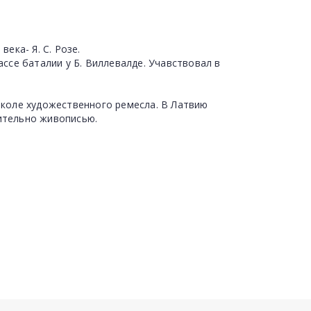
ека- Я. С. Розе.
ассе баталии у Б. Виллевалде. Учавствовал в
школе художественного ремесла. В Латвию
чительно живописью.