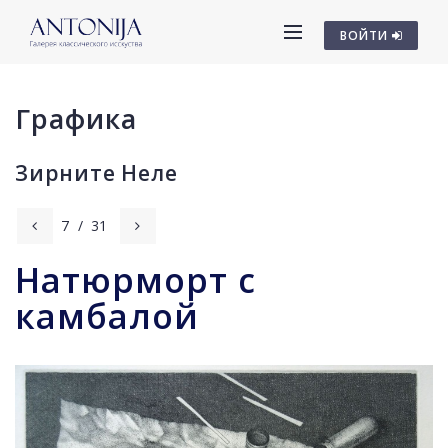
ВОЙТИ
Графика
Зирните Неле
7
/
31
Натюрморт с
камбалой