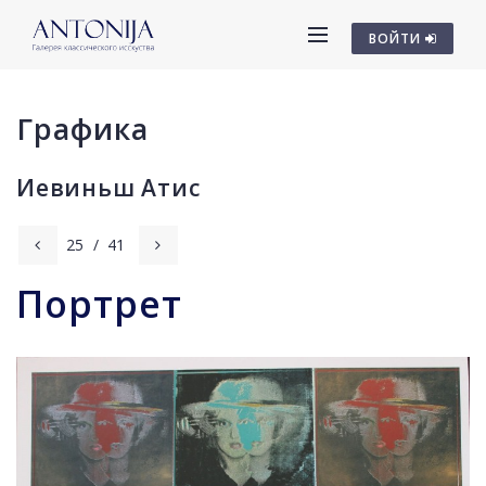
ВОЙТИ
Графика
Иевиньш Атис
25
/
41
Портрет