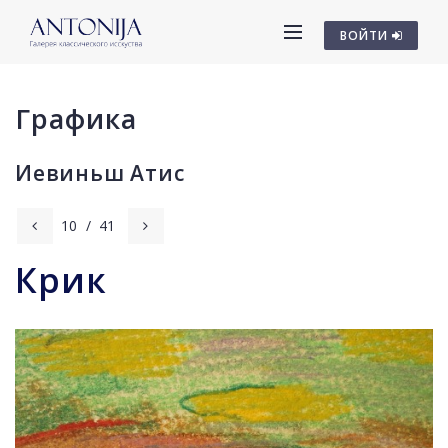
ВОЙТИ
Графика
Иевиньш Атис
10
/
41
Крик