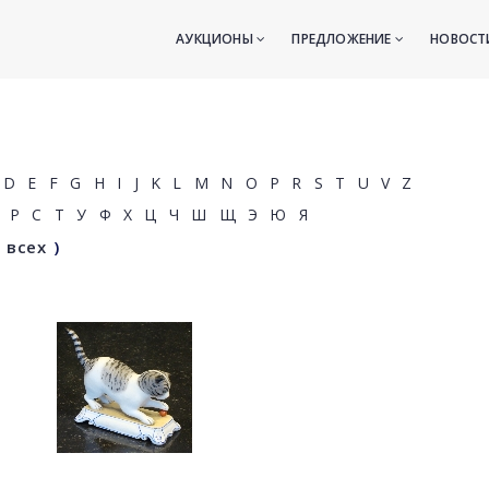
АУКЦИОНЫ
ПРЕДЛОЖЕНИЕ
НОВОС
D
E
F
G
H
I
J
K
L
M
N
O
P
R
S
T
U
V
Z
Р
С
Т
У
Ф
Х
Ц
Ч
Ш
Щ
Э
Ю
Я
 всех
)