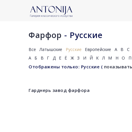
Фарфор
- Русские
Все
Латышские
Русские
Европейские
A
B
C
А
Б
В
Г
Д
Е
Ё
Ж
З
И
Й
К
Л
М
Н
О
П
Отображены только: Русские
(
показывать
Гарднерь завод фарфора