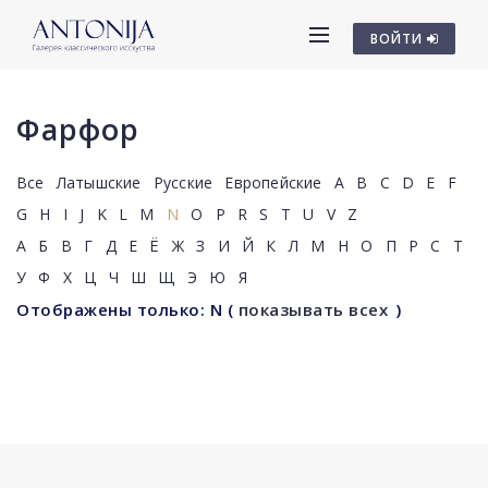
ВОЙТИ
Фарфор
Все
Латышские
Русские
Европейские
A
B
C
D
E
F
G
H
I
J
K
L
M
N
O
P
R
S
T
U
V
Z
А
Б
В
Г
Д
Е
Ё
Ж
З
И
Й
К
Л
М
Н
О
П
Р
С
Т
У
Ф
Х
Ц
Ч
Ш
Щ
Э
Ю
Я
Отображены только: N
(
показывать всех
)